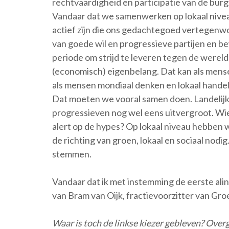
rechtvaardigheid en participatie van de burg
Vandaar dat we samenwerken op lokaal niveau
actief zijn die ons gedachtegoed vertegenwo
van goede wil en progressieve partijen en
periode om strijd te leveren tegen de werel
(economisch) eigenbelang. Dat kan als mensen
als mensen mondiaal denken en lokaal hande
Dat moeten we vooral samen doen. Landelijk 
progressieven nog wel eens uitvergroot. Wie 
alert op de hypes? Op lokaal niveau hebben w
de richting van groen, lokaal en sociaal nodi
stemmen.
Vandaar dat ik met instemming de eerste aline
van Bram van Oijk, fractievoorzitter van Gr
Waar is toch de linkse kiezer gebleven? Over