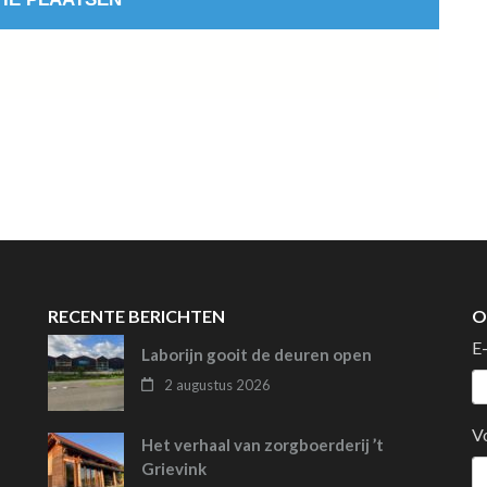
RECENTE BERICHTEN
O
E
Laborijn gooit de deuren open
2 augustus 2026
V
Het verhaal van zorgboerderij ’t
Grievink