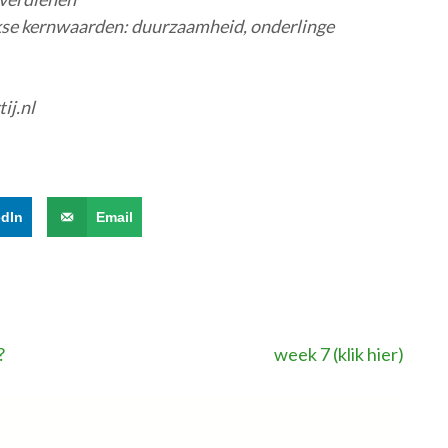
nkse kernwaarden: duurzaamheid, onderlinge
ij.nl
edIn
Email
?
week 7 (klik hier)