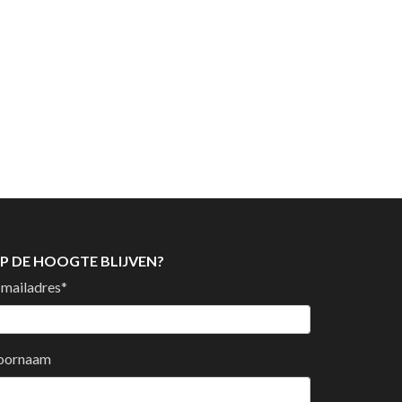
P DE HOOGTE BLIJVEN?
-mailadres
*
oornaam