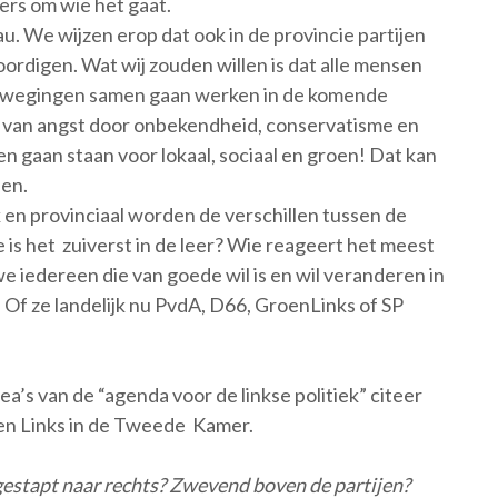
ers om wie het gaat.
. We wijzen erop dat ook in de provincie partijen
ordigen. Wat wij zouden willen is dat alle mensen
 bewegingen samen gaan werken in de komende
d van angst door onbekendheid, conservatisme en
 gaan staan voor lokaal, sociaal en groen! Dat kan
len.
en provinciaal worden de verschillen tussen de
is het zuiverst in de leer? Wie reageert het meest
e iedereen die van goede wil is en wil veranderen in
g. Of ze landelijk nu PvdA, D66, GroenLinks of SP
a’s van de “agenda voor de linkse politiek” citeer
oen Links in de Tweede Kamer.
gestapt naar rechts? Zwevend boven de partijen?