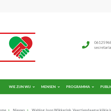
Progressieve Partij
0612596
secretari
WIE ZIJN WIJ
MENSEN
PROGRAMMA
PUBLI
ome
>
Nieuws
>
Weblog Joop Wikkerink. Veertiendaagse kijkje i