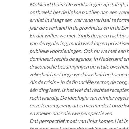
Mokkend thuis? De verklaringen zijn talrijk, ma
ontbreekt het de linkse partijen aan een wenke
er niet in slaagt een wervend verhaal te form
jaar de overhand in de provincies en in de Ee
En dat willen we niet. Sinds de jaren tachtig
van deregulering, marktwerking en privatise
publieke voorzieningen. Ook nu we met een 
domineert rechts de agenda, in Nederland en
draconische bezuinigingen op vitale overhei
zekerheid met hoge werkloosheid en toeneme
Als de crisis – in de financiële sector, de zor
één ding leert, is het wel dat rechtse recepten
rechtvaardig. De ideologie van minder regel
onze leefomgeving uit en vermindert onze kw
en zoeken naar nieuwe perspectieven.
Dat perspectief moet van links komen.Het is 
focus op groei, op marktwerking en snel geld