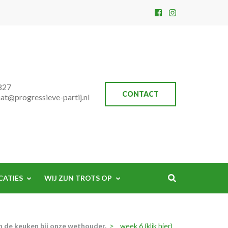
827
CONTACT
aat@progressieve-partij.nl
CATIES
WIJ ZIJN TROTS OP
n de keuken bij onze wethouder.
>
week 6 (klik hier)