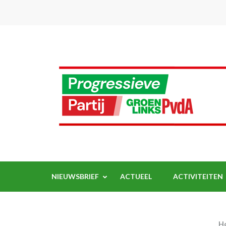
Ga
naar
inhoud
(Druk
enter)
NIEUWSBRIEF
ACTUEEL
ACTIVITEITEN
H