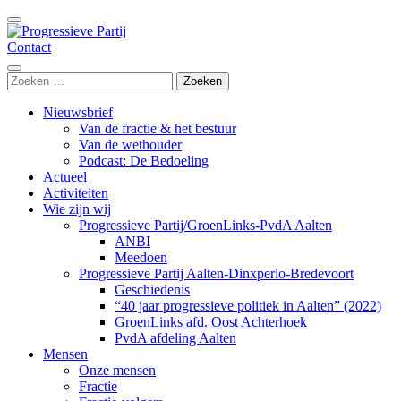
Ga
naar
inhoud
Contact
Progressieve Partij
(Druk
enter)
Zoeken
naar:
Nieuwsbrief
Van de fractie & het bestuur
Van de wethouder
Podcast: De Bedoeling
Actueel
Activiteiten
Wie zijn wij
Progressieve Partij/GroenLinks-PvdA Aalten
ANBI
Meedoen
Progressieve Partij Aalten-Dinxperlo-Bredevoort
Geschiedenis
“40 jaar progressieve politiek in Aalten” (2022)
GroenLinks afd. Oost Achterhoek
PvdA afdeling Aalten
Mensen
Onze mensen
Fractie