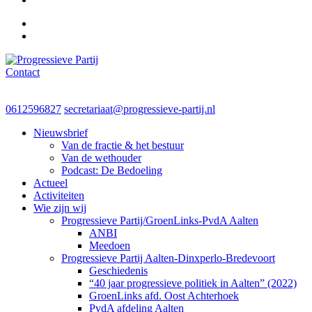
Contact
Progressieve Partij
0612596827
secretariaat@progressieve-partij.nl
Nieuwsbrief
Van de fractie & het bestuur
Van de wethouder
Podcast: De Bedoeling
Actueel
Activiteiten
Wie zijn wij
Progressieve Partij/GroenLinks-PvdA Aalten
ANBI
Meedoen
Progressieve Partij Aalten-Dinxperlo-Bredevoort
Geschiedenis
“40 jaar progressieve politiek in Aalten” (2022)
GroenLinks afd. Oost Achterhoek
PvdA afdeling Aalten