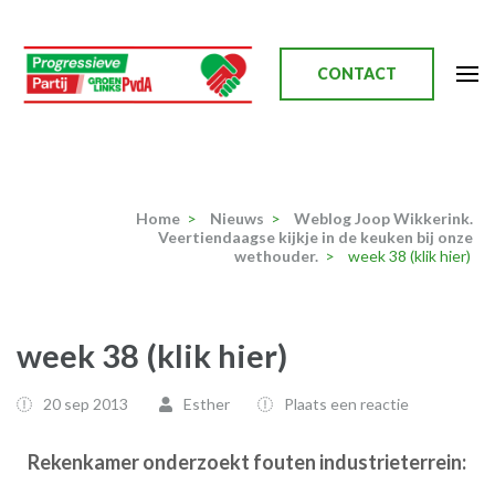
Ga
naar
inhoud
CONTACT
(Druk
enter)
Progressieve Partij
Home
>
Nieuws
>
Weblog Joop Wikkerink.
Veertiendaagse kijkje in de keuken bij onze
wethouder.
>
week 38 (klik hier)
week 38 (klik hier)
20 sep 2013
Esther
Plaats een reactie
Rekenkamer onderzoekt fouten
industrieterrein: