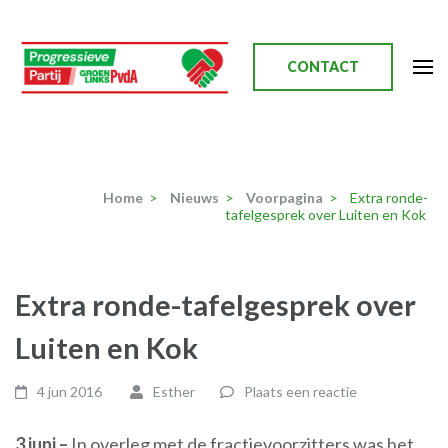
Ga
naar
inhoud
CONTACT
(Druk
enter)
Progressieve Partij
Home
>
Nieuws
>
Voorpagina
>
Extra ronde-
tafelgesprek over Luiten en Kok
Extra ronde-tafelgesprek over
Luiten en Kok
4 jun 2016
Esther
Plaats een reactie
3 juni –
In overleg met de fractievoorzitters was het