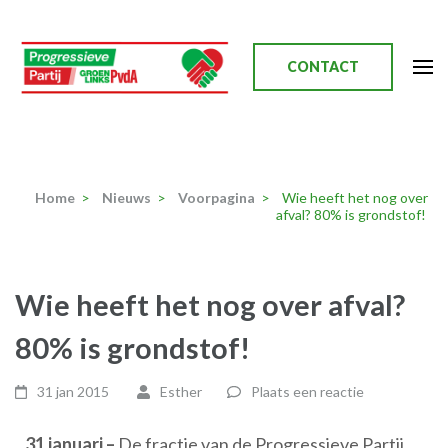
Ga
naar
inhoud
CONTACT
(Druk
enter)
Progressieve Partij
Home
>
Nieuws
>
Voorpagina
>
Wie heeft het nog over
afval? 80% is grondstof!
Wie heeft het nog over afval?
80% is grondstof!
31 jan 2015
Esther
Plaats een reactie
31 januari –
De fractie van de Progressieve Partij