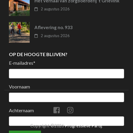
Het verhaal van zorgboerderij ’t Grievink
2 augustus 2026
Aflevering no. 933
2 augustus 2026
OP DE HOOGTE BLIJVEN?
E-mailadres
*
Voornaam
Achternaam
Copyright ©2026
Progressieve Partij
.