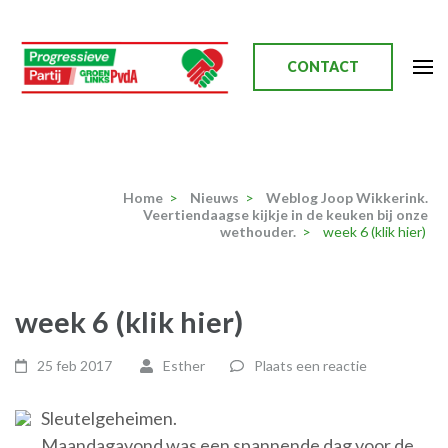
Ga
naar
inhoud
CONTACT
(Druk
enter)
Progressieve Partij
Home
>
Nieuws
>
Weblog Joop Wikkerink.
Veertiendaagse kijkje in de keuken bij onze
wethouder.
>
week 6 (klik hier)
week 6 (klik hier)
25 feb 2017
Esther
Plaats een reactie
Sleutelgeheimen.
Maandagavond was een spannende dag voor de