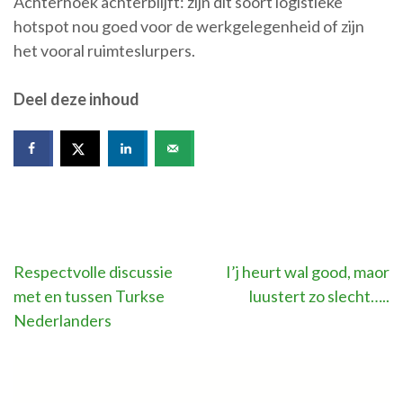
Achterhoek achterblijft: zijn dit soort logistieke
hotspot nou goed voor de werkgelegenheid of zijn
het vooral ruimteslurpers.
Deel deze inhoud
Bericht
Respectvolle discussie
I’j heurt wal good, maor
met en tussen Turkse
luustert zo slecht…..
navigatie
Nederlanders