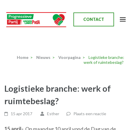
Ga
naar
inhoud
CONTACT
(Druk
enter)
Progressieve Partij
Home
>
Nieuws
>
Voorpagina
>
Logistieke branche:
werk of ruimtebeslag?
Logistieke branche: werk of
ruimtebeslag?
15 apr 2017
Esther
Plaats een reactie
15 april-
Op maandag 10 april vond de Dag van de