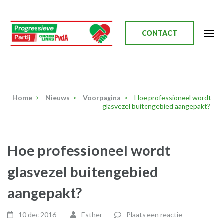
Ga
naar
inhoud
CONTACT
(Druk
enter)
Progressieve Partij
Home
>
Nieuws
>
Voorpagina
>
Hoe professioneel wordt
glasvezel buitengebied aangepakt?
Hoe professioneel wordt
glasvezel buitengebied
aangepakt?
10 dec 2016
Esther
Plaats een reactie