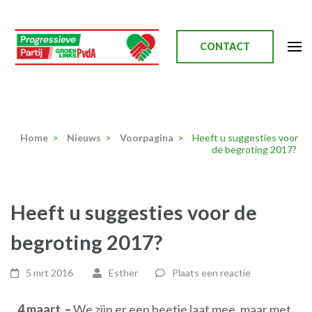
Ga
naar
inhoud
CONTACT
(Druk
enter)
Progressieve Partij
Home
>
Nieuws
>
Voorpagina
>
Heeft u suggesties voor
de begroting 2017?
Heeft u suggesties voor de
begroting 2017?
5 mrt 2016
Esther
Plaats een reactie
4 maart –
We zijn er een beetje laat mee, maar met