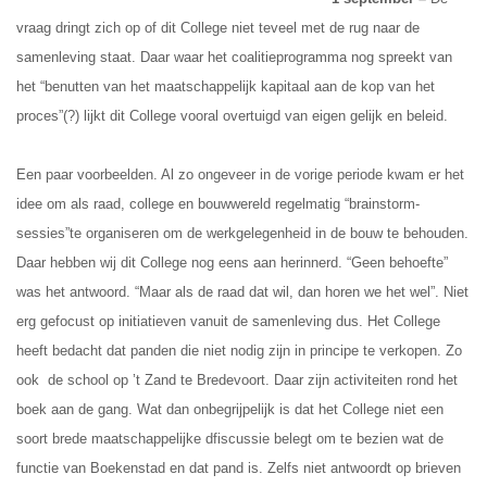
vraag dringt zich op of dit College niet teveel met de rug naar de
samenleving staat. Daar waar het coalitieprogramma nog spreekt van
het “benutten van het maatschappelijk kapitaal aan de kop van het
proces”(?) lijkt dit College vooral overtuigd van eigen gelijk en beleid.
Een paar voorbeelden. Al zo ongeveer in de vorige periode kwam er het
idee om als raad, college en bouwwereld regelmatig “brainstorm-
sessies”te organiseren om de werkgelegenheid in de bouw te behouden.
Daar hebben wij dit College nog eens aan herinnerd. “Geen behoefte”
was het antwoord. “Maar als de raad dat wil, dan horen we het wel”. Niet
erg gefocust op initiatieven vanuit de samenleving dus. Het College
heeft bedacht dat panden die niet nodig zijn in principe te verkopen. Zo
ook de school op ’t Zand te Bredevoort. Daar zijn activiteiten rond het
boek aan de gang. Wat dan onbegrijpelijk is dat het College niet een
soort brede maatschappelijke dfiscussie belegt om te bezien wat de
functie van Boekenstad en dat pand is. Zelfs niet antwoordt op brieven