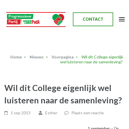
Ga
naar
inhoud
CONTACT
(Druk
enter)
Progressieve Partij
Home
>
Nieuws
>
Voorpagina
>
Wil dit College eigenlijk
wel luisteren naar de samenleving?
Wil dit College eigenlijk wel
luisteren naar de samenleving?
1 sep 2013
Esther
Plaats een reactie
1 september –
De