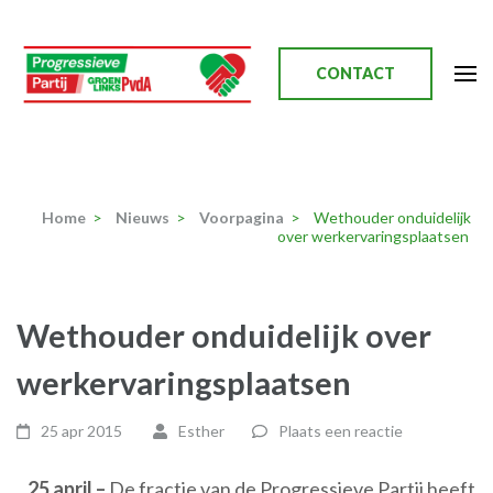
Ga
naar
inhoud
CONTACT
(Druk
enter)
Progressieve Partij
Home
>
Nieuws
>
Voorpagina
>
Wethouder onduidelijk
over werkervaringsplaatsen
Wethouder onduidelijk over
werkervaringsplaatsen
25 apr 2015
Esther
Plaats een reactie
25 april –
De fractie van de Progressieve Partij heeft