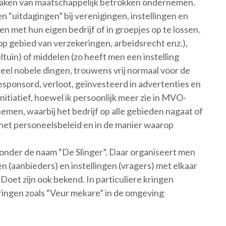
aken van maatschappelijk betrokken ondernemen.
n “uitdagingen” bij verenigingen, instellingen en
n met hun eigen bedrijf of in groepjes op te lossen.
 op gebied van verzekeringen, arbeidsrecht enz.),
ltuin) of middelen (zo heeft men een instelling
eel nobele dingen, trouwens vrij normaal voor de
esponsord, verloot, geïnvesteerd in advertenties en
tiatief, hoewel ik persoonlijk meer zie in MVO-
men, waarbij het bedrijf op alle gebieden nagaat of
 het personeelsbeleid en in de manier waarop
nd onder de naam “De Slinger”. Daar organiseert men
n (aanbieders) en instellingen (vragers) met elkaar
Doet zijn ook bekend. In particuliere kringen
ringen zoals “Veur mekare” in de omgeving