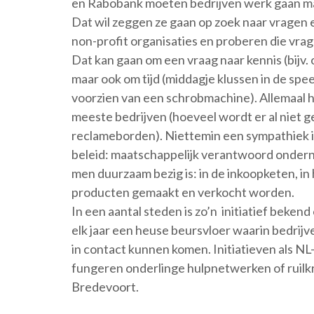
en Rabobank moeten bedrijven werk gaan m
Dat wil zeggen ze gaan op zoek naar vragen e
non-profit organisaties en proberen die vrage
Dat kan gaan om een vraag naar kennis (bijv.
maar ook om tijd (middagje klussen in de spee
voorzien van een schrobmachine). Allemaal h
meeste bedrijven (hoeveel wordt er al niet g
reclameborden). Niettemin een sympathiek ini
beleid: maatschappelijk verantwoord onderne
men duurzaam bezig is: in de inkoopketen, in
producten gemaakt en verkocht worden.
In een aantal steden is zo’n initiatief beke
elk jaar een heuse beursvloer waarin bedrijve
in contact kunnen komen. Initiatieven als NL-
fungeren onderlinge hulpnetwerken of ruilk
Bredevoort.