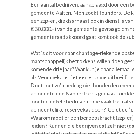
Een aantal bedrijven, aangejaagd door een be
gemeente Aalten. Men zoekt founders. De ko
een zzp-er , die daarnaast ook in dienst is van
€ 30.000,–) van de gemeente gevraagd om he
gemeenteraad akkoord gaat komt ook de subs
Wat is dit voor naar chantage-riekende opst
maatschappelijk betrokkens willen doen ges
komende drie jaar? Wat kun je daar allemaal w
als Veur mekare niet een enorme uitbreiding
Doet met zo’n bedrag niet honderden meer d
gemeente een Naoberfonds gemaakt om klein
moeten enkele bedrijven – die vaak toch al 
gemeentelijke reservekas doen? Geldt de “pa
Waarom moet er een beroepskracht (zzp-er) 
leiden? Kunnen die bedrijven dat zelf niet (da
initiatief niet verbonden met al die initiati