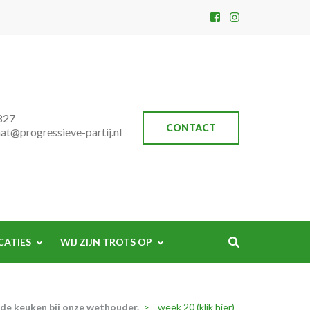
827
CONTACT
aat@progressieve-partij.nl
CATIES
WIJ ZIJN TROTS OP
 de keuken bij onze wethouder.
>
week 20 (klik hier)