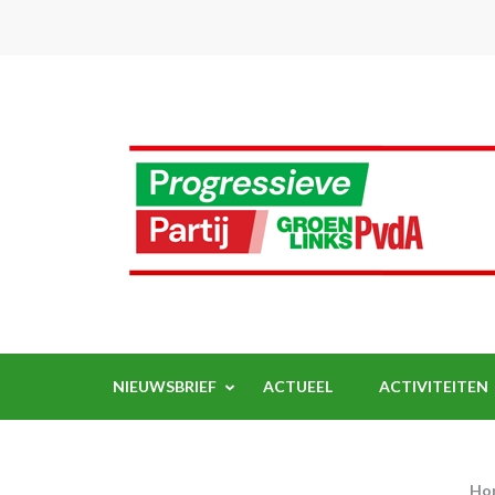
Ga
naar
inhoud
(Druk
enter)
NIEUWSBRIEF
ACTUEEL
ACTIVITEITEN
Ho