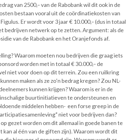
drag van 2500,– van de Rabobank wil dit ook in de
sten bestaan vooral uit de coördinatiekosten van
 Figulus. Er wordt voor 3 jaar € 10.000,– (dus in totaal
t bedrijven netwerk op te zetten. Argument: als de
idie van de Rabobank en het Oranjefonds af.
elling? Waarom moeten nou bedrijven die graag iets
ponsord worden met in totaal € 30.000,– de
el niet voor doen op dit terrein. Zou een ruilkring
 kunnen maken als ze zo’n bedrag kregen? Zou NL-
eelnemers kunnen krijgen? Waarom is er in de
schalige buurtinitiatieven te ondersteunen en
voldoende middelen hebben- een forse greep in de
rticipatiesamenleving” niet voor bedrijven dan?
op gezet worden om dit allemaal in goede banen te
t kan al één van de giften zijn). Waarom wordt dit
even die hiervoor al genoemd zijn. Waarom wordt er