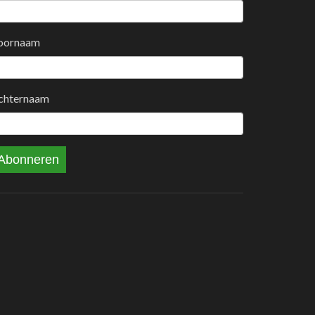
oornaam
chternaam
Abonneren