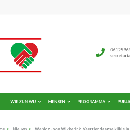
Progressieve Partij
0612596
secretari
WIE ZIJN WIJ
MENSEN
PROGRAMMA
PUBLI
me
>
Nieuws
>
Weblog Joop Wikkerink. Veertiendaagse kijkje in