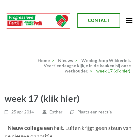
Ga
naar
inhoud
CONTACT
(Druk
enter)
Progressieve Partij
Home
>
Nieuws
>
Weblog Joop Wikkerink.
Veertiendaagse kijkje in de keuken bij onze
wethouder.
>
week 17 (klik hier)
week 17 (klik hier)
25 apr 2014
Esther
Plaats een reactie
Nieuw college een feit
. Luiten krijgt geen steun van
de nieuwe oppositie.