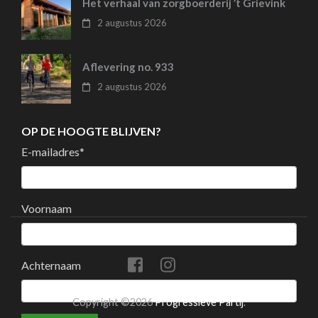
Het verhaal van zorgboerderij ’t Grievink
2 augustus 2026
Aflevering no. 933
2 augustus 2026
OP DE HOOGTE BLIJVEN?
E-mailadres
*
Voornaam
Achternaam
Copyright ©2026
Progressieve Partij
.