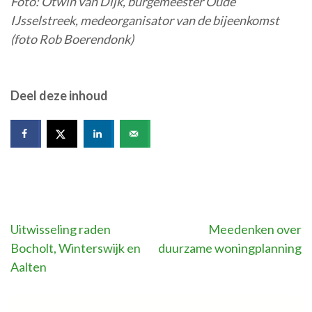
Foto: Otwin van Dijk, burgemeester Oude
IJsselstreek, medeorganisator van de bijeenkomst
(foto Rob Boerendonk)
Deel deze inhoud
Bericht
Uitwisseling raden
Meedenken over
Bocholt, Winterswijk en
duurzame woningplanning
navigatie
Aalten