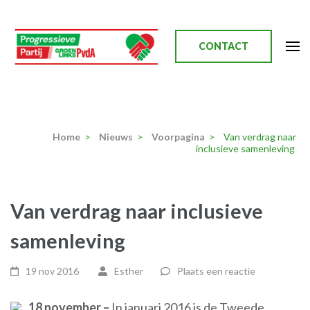
Ga
naar
inhoud
CONTACT
(Druk
enter)
Progressieve Partij
Home
>
Nieuws
>
Voorpagina
>
Van verdrag naar
inclusieve samenleving
Van verdrag naar inclusieve
samenleving
19 nov 2016
Esther
Plaats een reactie
18 november –
In januari 2016 is de Tweede