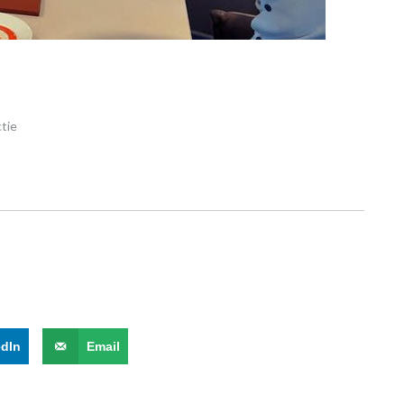
tie
edIn
Email