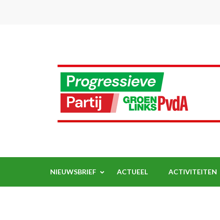
Ga
naar
inhoud
(Druk
enter)
NIEUWSBRIEF
ACTUEEL
ACTIVITEITEN