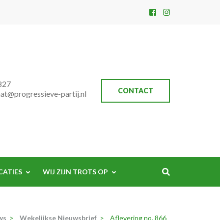
827
CONTACT
aat@progressieve-partij.nl
CATIES
WIJ ZIJN TROTS OP
ws
>
Wekelijkse Nieuwsbrief
>
Aflevering no. 866