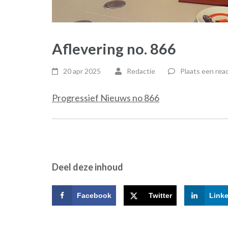
Aflevering no. 866
20 apr 2025
Redactie
Plaats een reac
Progressief Nieuws no 866
Deel deze inhoud
Facebook
Twitter
Link