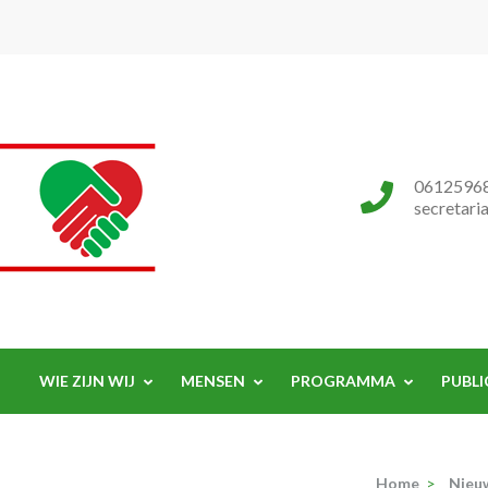
Progressieve Partij
0612596
secretari
WIE ZIJN WIJ
MENSEN
PROGRAMMA
PUBLI
Home
>
Nieu