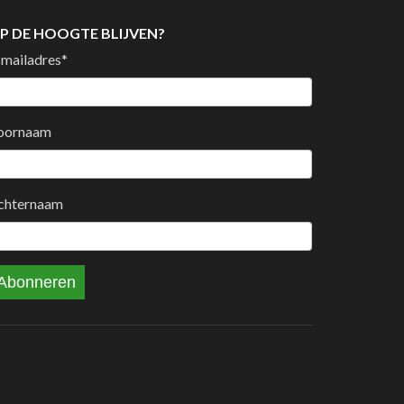
P DE HOOGTE BLIJVEN?
-mailadres
*
oornaam
chternaam
Abonneren