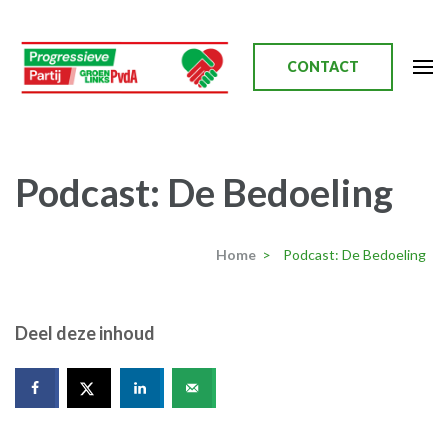
Ga
naar
inhoud
CONTACT
(Druk
enter)
Progressieve Partij
Podcast: De Bedoeling
Home
>
Podcast: De Bedoeling
Deel deze inhoud