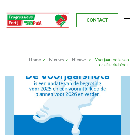
Ga
naar
inhoud
CONTACT
(Druk
enter)
Progressieve Partij
Home
>
Nieuws
>
Nieuws
>
Voorjaarsnota van
coalitie/kabinet