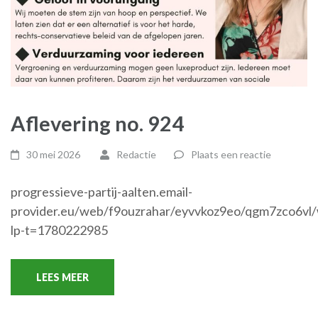
Aflevering no. 924
30 mei 2026
Redactie
Plaats een reactie
progressieve-partij-aalten.email-
provider.eu/web/f9ouzrahar/eyvvkoz9eo/qgm7zco6vl
lp-t=1780222985
LEES MEER