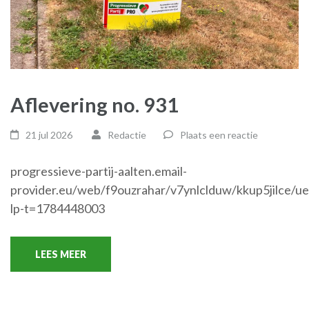
Aflevering no. 931
21 jul 2026
Redactie
Plaats een reactie
progressieve-partij-aalten.email-
provider.eu/web/f9ouzrahar/v7ynlclduw/kkup5jilce/u
lp-t=1784448003
LEES MEER