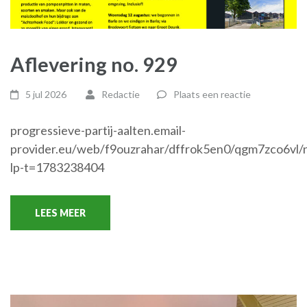
Aflevering no. 929
5 jul 2026
Redactie
Plaats een reactie
progressieve-partij-aalten.email-
provider.eu/web/f9ouzrahar/dffrok5en0/qgm7zco6vl/
lp-t=1783238404
LEES MEER