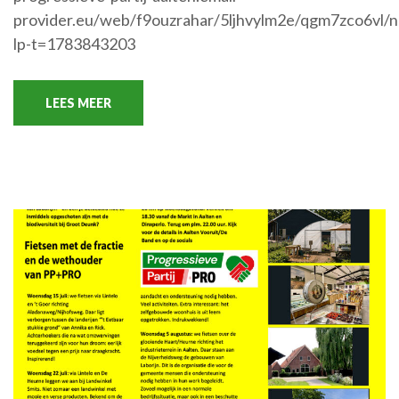
provider.eu/web/f9ouzrahar/5ljhvylm2e/qgm7zco6vl/n
lp-t=1783843203
LEES MEER