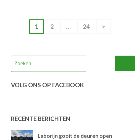
Berichten
Pagina
Pagina
Pagina
1
2
…
24
>
paginering
Zoeken
naar:
VOLG ONS OP FACEBOOK
RECENTE BERICHTEN
Laborijn gooit de deuren open