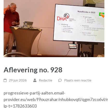
Aflevering no. 928
29 jun 2026
Redactie
Plaats een reactie
progressieve-partij-aalten.email-
provider.eu/web/f9ouzrahar/nhubkovqtl/qgm7zco6vl/
lp-t=1782633603