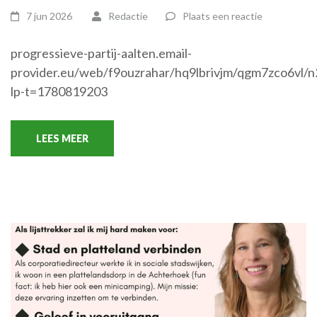
7 jun 2026
Redactie
Plaats een reactie
progressieve-partij-aalten.email-
provider.eu/web/f9ouzrahar/hq9lbrivjm/qgm7zco6vl/n
lp-t=1780819203
LEES MEER