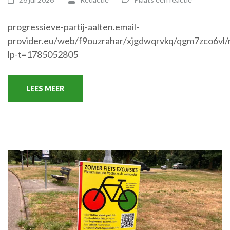
progressieve-partij-aalten.email-
provider.eu/web/f9ouzrahar/xjgdwqrvkq/qgm7zco6vl/
lp-t=1785052805
LEES MEER