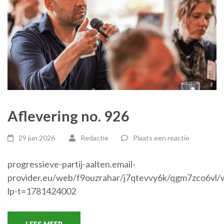
Aflevering no. 926
29 jun 2026
Redactie
Plaats een reactie
progressieve-partij-aalten.email-
provider.eu/web/f9ouzrahar/j7qtevvy6k/qgm7zco6vl
lp-t=1781424002