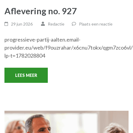
Aflevering no. 927
29 jun 2026
Redactie
Plaats een reactie
progressieve-partij-aalten.email-
provider.eu/web/f9ouzrahar/x6cnu7tokx/qgm7zco6vl
lp-t=1782028804
LEES MEER