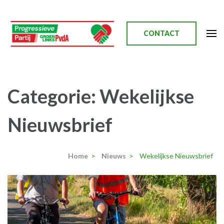
Ga
naar
inhoud
CONTACT
(Druk
enter)
Progressieve Partij
Categorie:
Wekelijkse
Nieuwsbrief
Home
>
Nieuws
>
Wekelijkse Nieuwsbrief