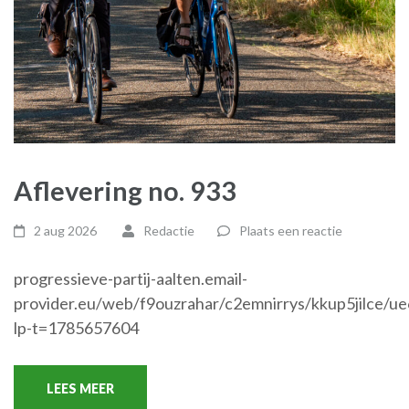
Aflevering no. 933
2 aug 2026
Redactie
Plaats een reactie
progressieve-partij-aalten.email-
provider.eu/web/f9ouzrahar/c2emnirrys/kkup5jilce/u
lp-t=1785657604
LEES MEER