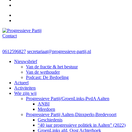
Contact
Progressieve Partij
0612596827
secretariaat@progressieve-partij.nl
Nieuwsbrief
Van de fractie & het bestuur
Van de wethouder
Podcast: De Bedoeling
Actueel
Activiteiten
Wie zijn wij
Progressieve Partij/GroenLinks-PvdA Aalten
ANBI
Meedoen
Progressieve Partij Aalten-Dinxperlo-Bredevoort
Geschiedenis
“40 jaar progressieve politiek in Aalten” (2022)
GroenLinks afd. Oost Achterhoek