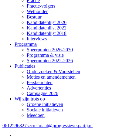
Fractie
Fractie-volgers
Wethouder
Bestuur
Kandidatenlijst 2026
Kandidatenlijst 2022
Kandidatenlijst 2018
Interviews
Programma
Speerpunten 2026-2030
Programma & visie
Speerpunten 2022-2026
Publicaties
Onderzoeken & Voorstellen
Moties en amendementen
Persberichten
Advertenties
Campagne 2026
Wij zijn trots op
Groene initiatieven
Sociale initiatieven
Meedoen
0612596827
secretariaat@progressieve-partij.nl