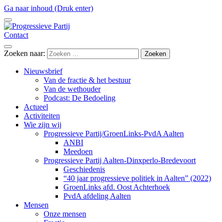
Ga naar inhoud (Druk enter)
Contact
Progressieve Partij
Zoeken naar:
Nieuwsbrief
Van de fractie & het bestuur
Van de wethouder
Podcast: De Bedoeling
Actueel
Activiteiten
Wie zijn wij
Progressieve Partij/GroenLinks-PvdA Aalten
ANBI
Meedoen
Progressieve Partij Aalten-Dinxperlo-Bredevoort
Geschiedenis
“40 jaar progressieve politiek in Aalten” (2022)
GroenLinks afd. Oost Achterhoek
PvdA afdeling Aalten
Mensen
Onze mensen