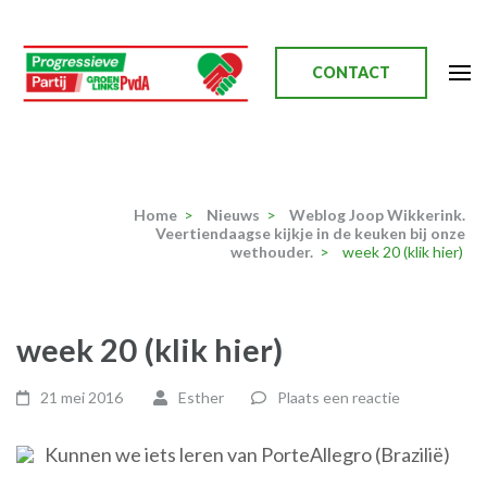
Ga
naar
inhoud
CONTACT
(Druk
enter)
Progressieve Partij
Home
>
Nieuws
>
Weblog Joop Wikkerink.
Veertiendaagse kijkje in de keuken bij onze
wethouder.
>
week 20 (klik hier)
week 20 (klik hier)
21 mei 2016
Esther
Plaats een reactie
Kunnen we iets leren van PorteAllegro (Brazilië)