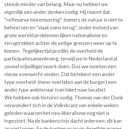
steeds minder van belang. Maar nu hebben we
eigenlijk een ander denken nodig. Hij noemt dat
“reflexieve morenisering”. Immers de natuur is niet te
beheersen en “slaat soms terug”, onder invloed van
grote wereld problemen lijken nationalisme en
terugtrekken achter de veilige grenzen weer op te
komen. Tegelijkertijd predikt de overheid de
participatiesamenleving, terwijl we in Nederland al
zoveel vrijwilligerswerk doen. Dus we moeten een
nieuw evenwicht vinden. Dat betekent een ander
type overheid (meer overlaten aan de burger) een
ander type ambtenaar (van loket naar locatie)
We hebben ook historici nodig. Thomas van der Dunk
verwondert zich in de Volkskrant van enkele weken
geleden waarom het neo-liberalisme nog niet is
ingestort. Na de bankencrisis dacht iedereen: dit kan
zo niet langer. En de banken gaan op dezelfde manier