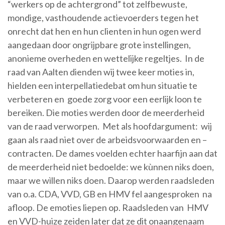
“werkers op de achtergrond” tot zelfbewuste,
mondige, vasthoudende actievoerders tegen het
onrecht dat hen en hun clienten in hun ogen werd
aangedaan door ongrijpbare grote instellingen,
anonieme overheden en wettelijke regeltjes. In de
raad van Aalten dienden wij twee keer moties in,
hielden een interpellatiedebat om hun situatie te
verbeteren en goede zorg voor een eerlijk loon te
bereiken. Die moties werden door de meerderheid
van de raad verworpen. Met als hoofdargument: wij
gaan als raad niet over de arbeidsvoorwaarden en –
contracten. De dames voelden echter haarfijn aan dat
de meerderheid niet bedoelde: we kùnnen niks doen,
maar we wìllen niks doen. Daarop werden raadsleden
van o.a. CDA, VVD, GB en HMV fel aangesproken na
afloop. De emoties liepen op. Raadsleden van HMV
en VVD-huize zeiden later dat ze dit onaangenaam