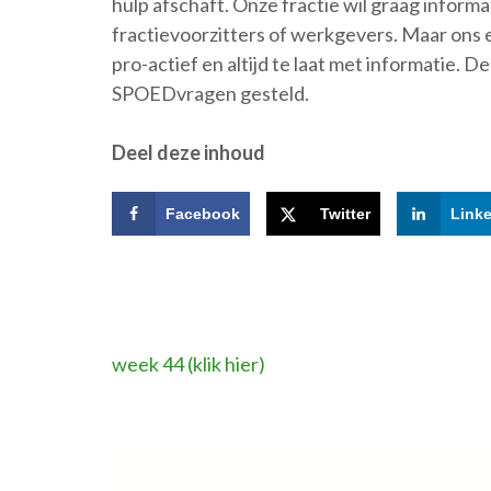
hulp afschaft. Onze fractie wil graag informa
fractievoorzitters of werkgevers. Maar ons ei
pro-actief en altijd te laat met informatie. D
SPOEDvragen gesteld.
Deel deze inhoud
Facebook
Twitter
Link
Bericht
week 44 (klik hier)
navigatie