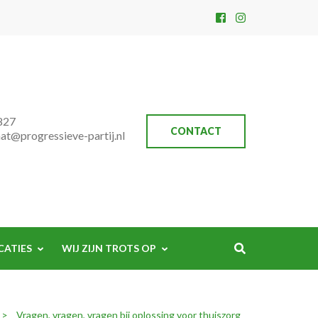
827
CONTACT
aat@progressieve-partij.nl
CATIES
WIJ ZIJN TROTS OP
>
Vragen, vragen, vragen bij oplossing voor thuiszorg