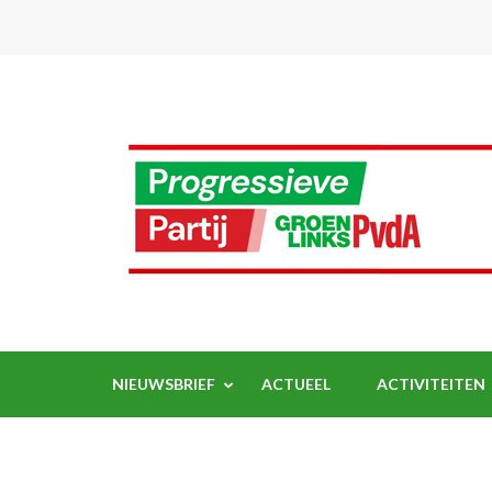
Ga
naar
inhoud
(Druk
enter)
NIEUWSBRIEF
ACTUEEL
ACTIVITEITEN