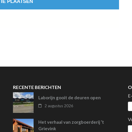
RECENTE BERICHTEN
O
E
Laborijn gooit de deuren open
2 augustus 2026
V
Het verhaal van zorgboerderij ’t
Grievink