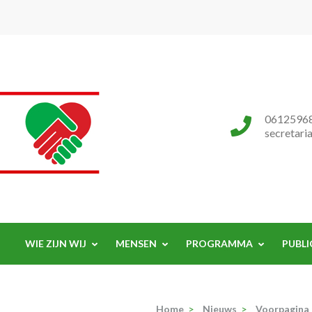
Progressieve Partij
0612596
secretari
WIE ZIJN WIJ
MENSEN
PROGRAMMA
PUBLI
Home
>
Nieuws
>
Voorpagina