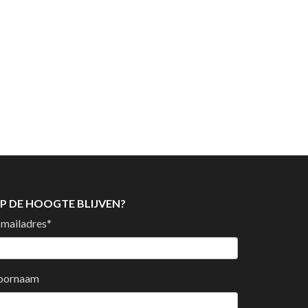
P DE HOOGTE BLIJVEN?
-mailadres
*
oornaam