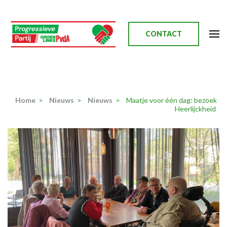
Ga
naar
inhoud
CONTACT
(Druk
enter)
Progressieve Partij
Home
>
Nieuws
>
Nieuws
>
Maatje voor één dag: bezoek
Heerlijckheid