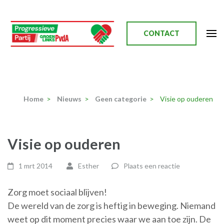
Ga
naar
inhoud
CONTACT
(Druk
enter)
Progressieve Partij
Home
>
Nieuws
>
Geen categorie
>
Visie op ouderen
Visie op ouderen
1 mrt 2014
Esther
Plaats een reactie
Zorg moet sociaal blijven!
De wereld van de zorg is heftig in beweging. Niemand
weet op dit moment precies waar we aan toe zijn. De