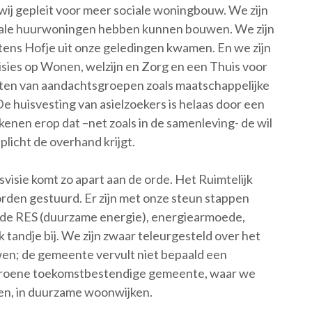
ij gepleit voor meer sociale woningbouw. We zijn
ociale huurwoningen hebben kunnen bouwen. We zijn
ltens Hofje uit onze geledingen kwamen. En we zijn
isies op Wonen, welzijn en Zorg en een Thuis voor
sten van aandachtsgroepen zoals maatschappelijke
 huisvesting van asielzoekers is helaas door een
nen erop dat –net zoals in de samenleving- de wil
plicht de overhand krijgt.
visie komt zo apart aan de orde. Het Ruimtelijk
rden gestuurd. Er zijn met onze steun stappen
n de RES (duurzame energie), energiearmoede,
tandje bij. We zijn zwaar teleurgesteld over het
wen; de gemeente vervult niet bepaald een
n groene toekomstbestendige gemeente, waar we
n, in duurzame woonwijken.