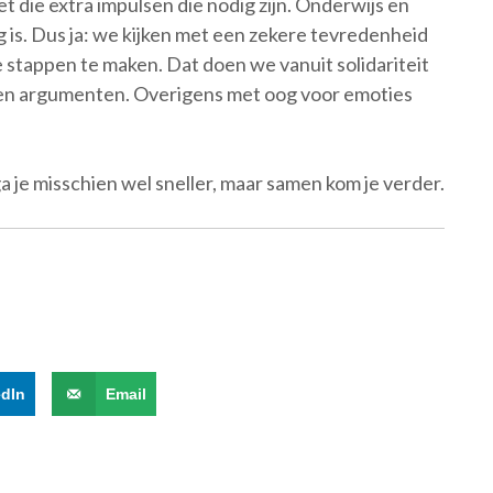
et die extra impulsen die nodig zijn. Onderwijs en
 is. Dus ja: we kijken met een zekere tevredenheid
stappen te maken. Dat doen we vanuit solidariteit
 en argumenten. Overigens met oog voor emoties
a je misschien wel sneller, maar samen kom je verder.
edIn
Email