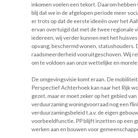
inkomen voelen een tekort. Daarom hebben w
blij dat we in de afgelopen periode meer s
er trots op dat de eerste ideeën over het Aa
ervan overtuigd dat met de twee regionale v
iedereen, wij verder kunnen met het huisve
opvang, beschermd wonen, statushouders. De
raadsmeerderheid vooruitgeschoven. Wij reke
om te voldoen aan onze wettelijke en morele 
De omgevingsvisie komt eraan. De mobiliteits
Perspectief Achterhoek kan naar het Rijk wo
gezet, maar er moet zeker op het gebied va
verduurzaming woningvoorraad nog een flink 
verduurzamingsbeleid t.a.v. de eigen gebou
voorbeeldfunctie. PP blijft inzetten op ee
werken aan en bouwen voor gemeenschappe