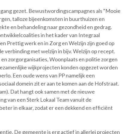
 in gang gezet. Bewustwordingscampagnes als “Mooie
gen, talloze bijeenkomsten in buurthuizen en
ekte en behandeling naar gezondheid en gedrag.
ntwikkelcoalities in het kader van Integraal
 Prettig werk en in Zorg en Welzijn zijn goed op
verbinding met welzijn in bijv. Welzijn op recept.
 en zorgorganisaties, Woonplaats en politie zorgen
 Gezamenlijke wijkprojecten konden opgezet worden
xperlo. Een oude wens van PP namelijk een
ociaal domein zit er aan te komen aan de Hofstraat.
team). Dat hangt ook samen met de nieuwe
ing van een Sterk Lokaal Team vanuit de
eter in elkaar, zodat er een dekkend en efficiënt
ntie. De gemeente is erg actief in allerlei projecten