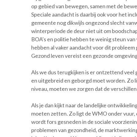
op gebied van bewegen, samen met de bewee
Speciale aandacht is daarbij ook voor het incl
gemeente nog dikwijls ongezond slecht van
winterperiode de deur niet uit om boodschap
BOA’s en politie hebben te weinig steun van 
hebben al vaker aandacht voor dit probleem g
Gezond leven vereist een gezonde omgeving.
Als we dus terugkijken is er ontzettend vee
en uitgebreid en geborgd moet worden. Zo li
niveau, moeten we zorgen dat de verschille
Als je dan kijkt naar de landelijke ontwikkelin
moeten zetten. Zo ligt de WMO onder vuur, de
wordt fors gesneden in de sociale voorzieni
problemen van gezondheid, de marktwerking 