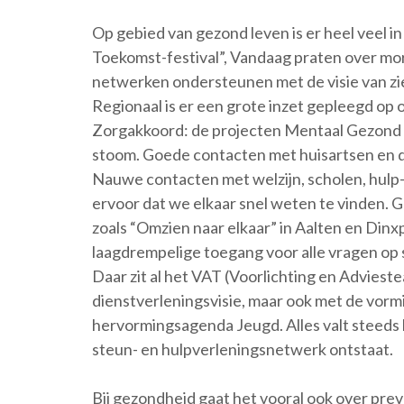
Op gebied van gezond leven is er heel veel
Toekomst-festival”, Vandaag praten over mor
netwerken ondersteunen met de visie van zi
Regionaal is er een grote inzet gepleegd op o
Zorgakkoord: de projecten Mentaal Gezond en
stoom. Goede contacten met huisartsen en de 
Nauwe contacten met welzijn, scholen, hulp-
ervoor dat we elkaar snel weten te vinden.
zoals “Omzien naar elkaar” in Aalten en Din
laagdrempelige toegang voor alle vragen op s
Daar zit al het VAT (Voorlichting en Advies
dienstverleningsvisie, maar ook met de vorm
hervormingsagenda Jeugd. Alles valt steeds b
steun- en hulpverleningsnetwerk ontstaat.
Bij gezondheid gaat het vooral ook over preve