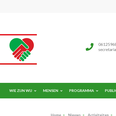
Progressieve Partij
0612596
secretari
WIE ZIJN WIJ
MENSEN
PROGRAMMA
PUBLI
Home
>
Nieuws
>
Activiteiten
>