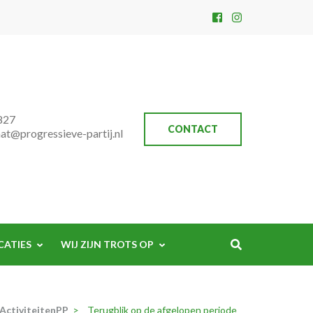
827
CONTACT
aat@progressieve-partij.nl
CATIES
WIJ ZIJN TROTS OP
ActiviteitenPP
>
Terugblik op de afgelopen periode