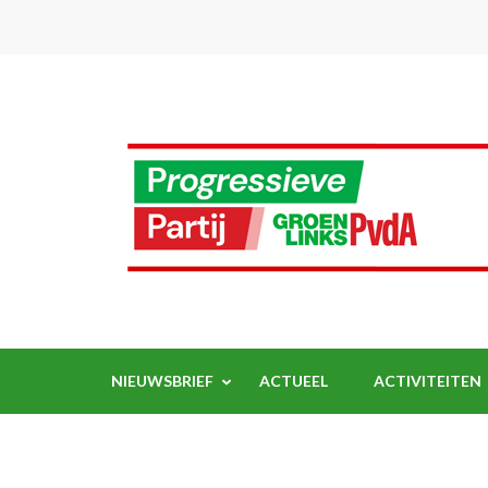
Ga
naar
inhoud
(Druk
enter)
NIEUWSBRIEF
ACTUEEL
ACTIVITEITEN