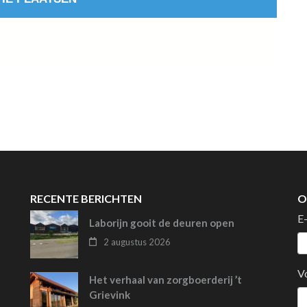
RECENTE BERICHTEN
O
E
Laborijn gooit de deuren open
2 augustus 2026
V
Het verhaal van zorgboerderij ’t
Grievink