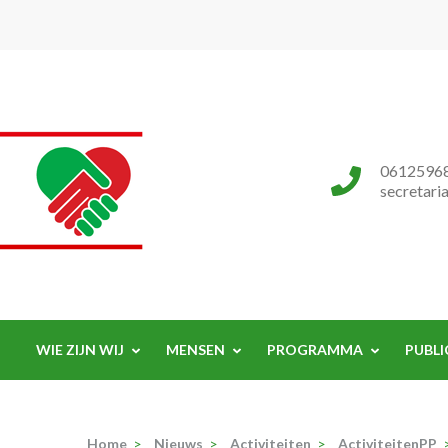
Progressieve Partij
0612596
secretari
WIE ZIJN WIJ
MENSEN
PROGRAMMA
PUBLI
Home
>
Nieuws
>
Activiteiten
>
ActiviteitenPP