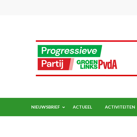
Ga
naar
inhoud
(Druk
enter)
NIEUWSBRIEF
ACTUEEL
ACTIVITEITEN