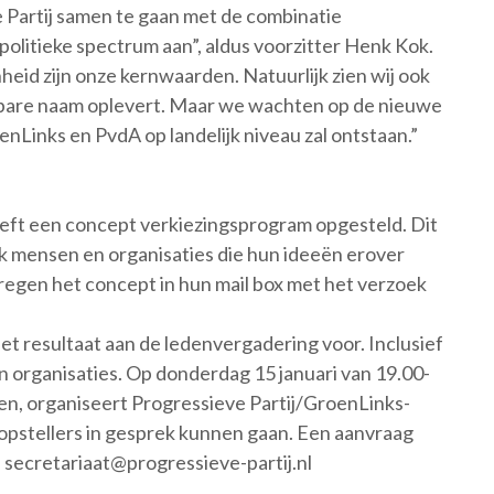
e Partij samen te gaan met de combinatie
olitieke spectrum aan”, aldus voorzitter Henk Kok.
heid zijn onze kernwaarden. Natuurlijk zien wij ook
kbare naam oplevert. Maar we wachten op de nieuwe
nLinks en PvdA op landelijk niveau zal ontstaan.”
eft een concept verkiezingsprogram opgesteld. Dit
k mensen en organisaties die hun ideeën erover
kregen het concept in hun mail box met het verzoek
t resultaat aan de ledenvergadering voor. Inclusief
n organisaties. Op donderdag 15 januari van 19.00-
ten, organiseert Progressieve Partij/GroenLinks-
opstellers in gesprek kunnen gaan. Een aanvraag
 secretariaat@progressieve-partij.nl