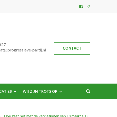
827
CONTACT
aat@progressieve-partij.nl
CATIES
WIJ ZIJN TROTS OP
>
Hoe gaat het met de verkiezingen van 18 maart a.s.?