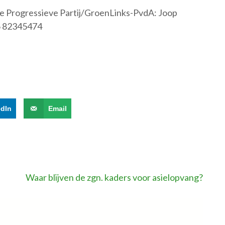
e Progressieve Partij/GroenLinks-PvdA: Joop
06 82345474
edIn
Email
Waar blijven de zgn. kaders voor asielopvang?