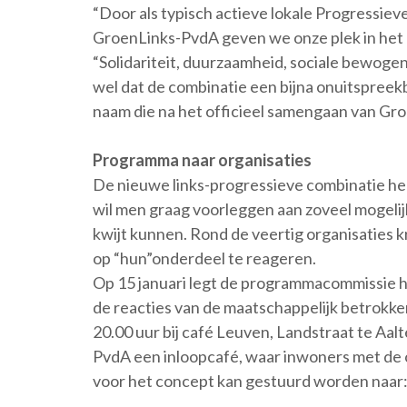
“Door als typisch actieve lokale Progressiev
GroenLinks-PvdA geven we onze plek in het p
“Solidariteit, duurzaamheid, sociale bewogen
wel dat de combinatie een bijna onuitspree
naam die na het officieel samengaan van Groe
Programma naar organisaties
De nieuwe links-progressieve combinatie he
wil men graag voorleggen aan zoveel mogelij
kwijt kunnen. Rond de veertig organisaties 
op “hun”onderdeel te reageren.
Op 15 januari legt de programmacommissie he
de reacties van de maatschappelijk betrokke
20.00 uur bij café Leuven, Landstraat te Aal
PvdA een inloopcafé, waar inwoners met de 
voor het concept kan gestuurd worden naar: