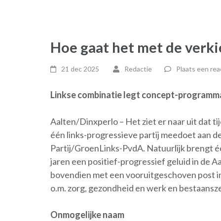
Hoe gaat het met de verki
21 dec 2025
Redactie
Plaats een rea
Linkse combinatie legt concept-programm
Aalten/Dinxperlo – Het ziet er naar uit dat
één links-progressieve partij meedoet aan d
Partij/GroenLinks-PvdA. Natuurlijk brengt éé
jaren een positief-progressief geluid in de
bovendien met een vooruitgeschoven post i
o.m. zorg, gezondheid en werk en bestaansz
Onmogelijke naam