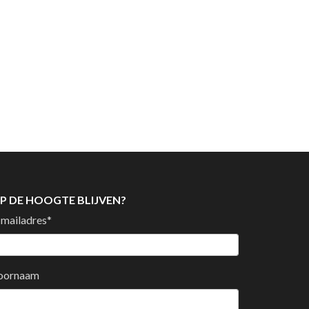
P DE HOOGTE BLIJVEN?
-mailadres
*
oornaam