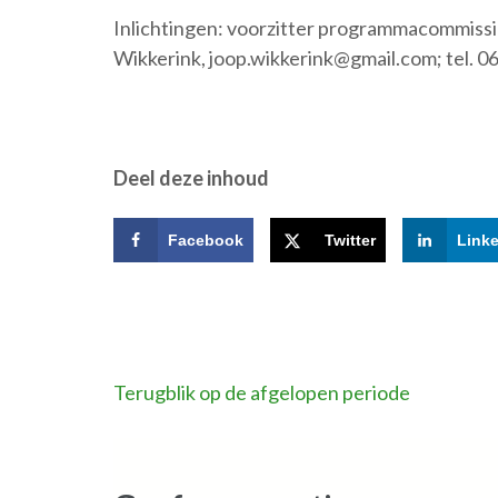
Inlichtingen: voorzitter programmacommissi
Wikkerink, joop.wikkerink@gmail.com; tel. 
Deel deze inhoud
Facebook
Twitter
Link
Bericht
Terugblik op de afgelopen periode
navigatie