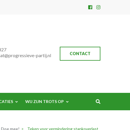
827
CONTACT
aat@progressieve-partij.nl
CATIES
WIJ ZIJN TROTS OP
! Doe mee!
>
Teken voor vermindering stankoverlast