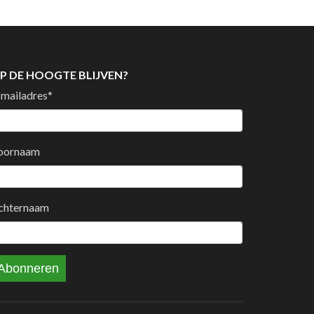
P DE HOOGTE BLIJVEN?
-mailadres
*
oornaam
chternaam
Abonneren