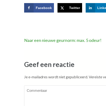
Facebook
Twitter
Link
Bericht
Naar een nieuwe geurnorm: max. 5 odeur!
navigatie
Geef een reactie
Je e-mailadres wordt niet gepubliceerd.
Vereiste v
Commentaar