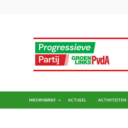
Ga
naar
inhoud
(Druk
enter)
NIEUWSBRIEF
ACTUEEL
ACTIVITEITEN