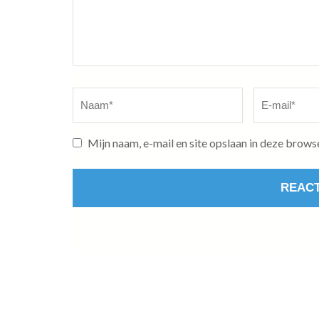
Naam
*
E-
mail
*
Mijn naam, e-mail en site opslaan in deze brows