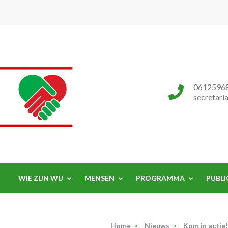
Progressieve Partij
0612596
secretari
WIE ZIJN WIJ
MENSEN
PROGRAMMA
PUBLI
Home
>
Nieuws
>
Kom in actie