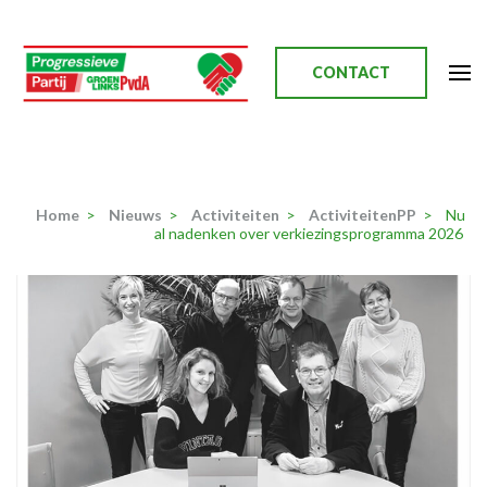
Ga
naar
inhoud
CONTACT
(Druk
enter)
Progressieve Partij
Home
>
Nieuws
>
Activiteiten
>
ActiviteitenPP
>
Nu
al nadenken over verkiezingsprogramma 2026