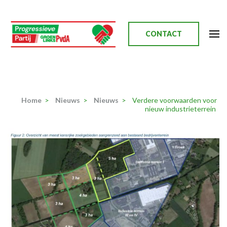
Ga
naar
inhoud
CONTACT
(Druk
enter)
Progressieve Partij
Home
>
Nieuws
>
Nieuws
>
Verdere voorwaarden voor
nieuw industrieterrein