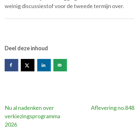
weinig discussiestof voor de tweede termijn over.
Deel deze inhoud
Bericht
Nu al nadenken over
Aflevering no.848
verkiezingsprogramma
navigatie
2026