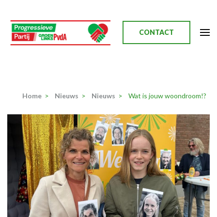
Ga
naar
inhoud
CONTACT
(Druk
enter)
Progressieve Partij
Home
>
Nieuws
>
Nieuws
>
Wat is jouw woondroom!?