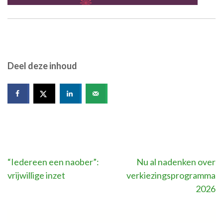
Deel deze inhoud
Bericht
“Iedereen een naober”:
Nu al nadenken over
vrijwillige inzet
verkiezingsprogramma
navigatie
2026