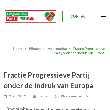
Ga
naar
inhoud
CONTACT
(Druk
enter)
Progressieve Partij
Home
>
Nieuws
>
Voorpagina
>
Fractie Progressieve
Partij onder de indruk van Europa
Fractie Progressieve Partij
onder de indruk van Europa
3 nov 2013
Esther
Plaats een reactie
3 november –
Tijdens het eerste weekend van