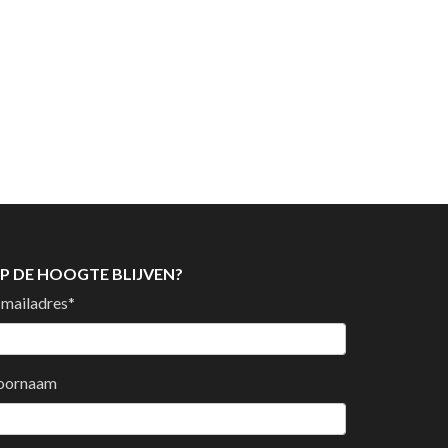
P DE HOOGTE BLIJVEN?
-mailadres
*
oornaam