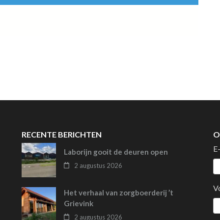
RECENTE BERICHTEN
O
E
Laborijn gooit de deuren open
2 augustus 2026
V
Het verhaal van zorgboerderij ’t
Grievink
2 augustus 2026