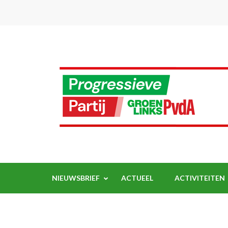
Ga
naar
inhoud
(Druk
enter)
NIEUWSBRIEF
ACTUEEL
ACTIVITEITEN