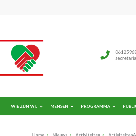
Progressieve Partij
0612596
secretari
WIE ZIJN WIJ
MENSEN
PROGRAMMA
PUBLI
Home
>
Nieuws
>
Activiteiten
>
Activiteiten