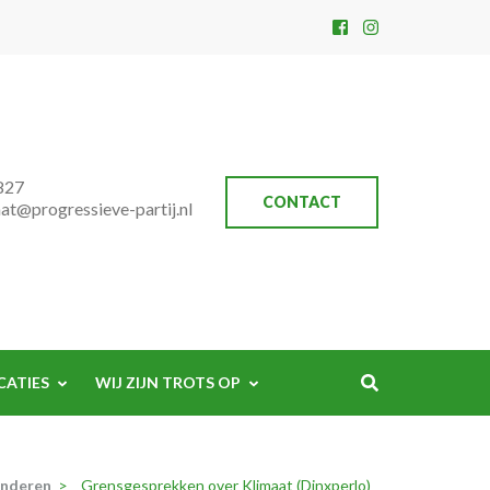
827
CONTACT
aat@progressieve-partij.nl
CATIES
WIJ ZIJN TROTS OP
Anderen
>
Grensgesprekken over Klimaat (Dinxperlo)