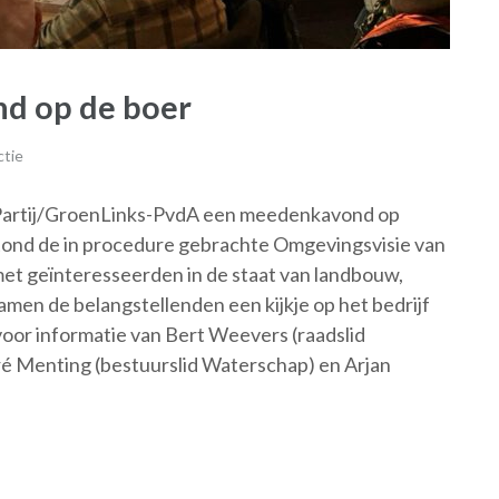
nd op de boer
ctie
 Partij/GroenLinks-PvdA een meedenkavond op
 stond de in procedure gebrachte Omgevingsvisie van
met geïnteresseerden in de staat van landbouw,
namen de belangstellenden een kijkje op het bedrijf
oor informatie van Bert Weevers (raadslid
é Menting (bestuurslid Waterschap) en Arjan