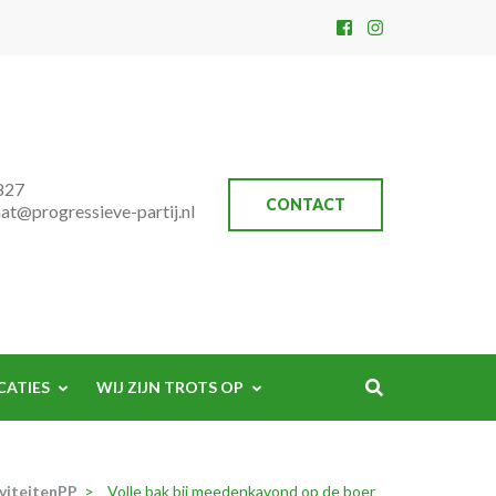
827
CONTACT
aat@progressieve-partij.nl
CATIES
WIJ ZIJN TROTS OP
viteitenPP
>
Volle bak bij meedenkavond op de boer