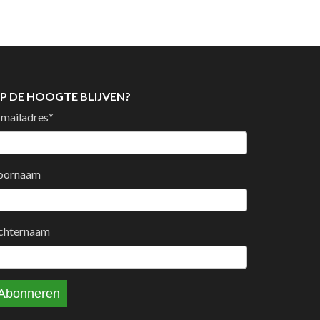
P DE HOOGTE BLIJVEN?
-mailadres
*
oornaam
chternaam
Abonneren