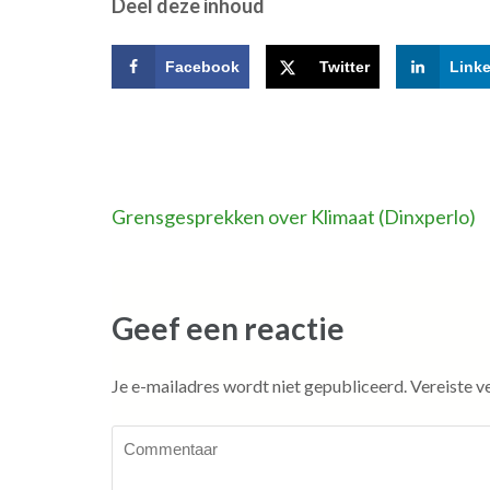
Deel deze inhoud
Facebook
Twitter
Link
Bericht
Grensgesprekken over Klimaat (Dinxperlo)
navigatie
Geef een reactie
Je e-mailadres wordt niet gepubliceerd.
Vereiste v
Commentaar