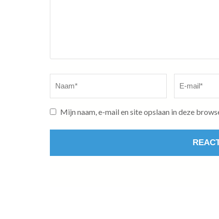
Naam
*
E-
mail
*
Mijn naam, e-mail en site opslaan in deze brows