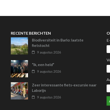
RECENTE BERICHTEN
O
Biodiversiteit in Barlo: laatste
E
fietstocht
9 augustus 2026
V
“Ik, een held”
9 augustus 2026
A
Zeer interessante fiets-excursie naar
Laborijn
9 augustus 2026