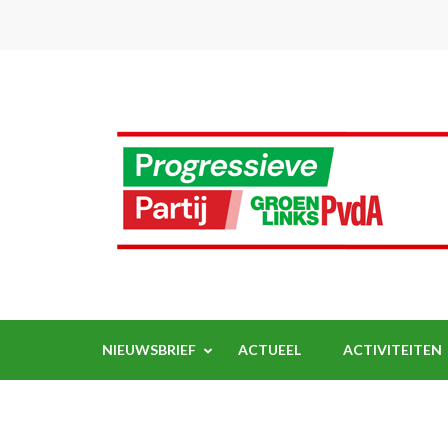
Ga
naar
inhoud
(Druk
enter)
NIEUWSBRIEF
ACTUEEL
ACTIVITEITEN