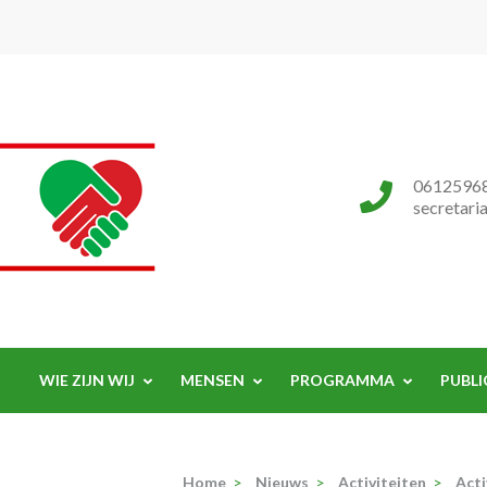
Progressieve Partij
0612596
secretari
WIE ZIJN WIJ
MENSEN
PROGRAMMA
PUBLI
Home
>
Nieuws
>
Activiteiten
>
Acti