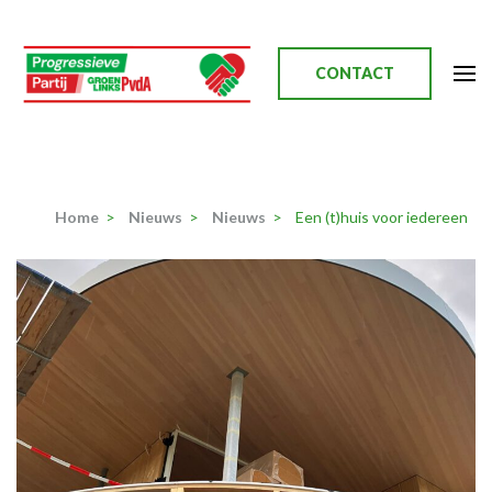
Ga
naar
inhoud
CONTACT
(Druk
enter)
Progressieve Partij
Home
>
Nieuws
>
Nieuws
>
Een (t)huis voor iedereen