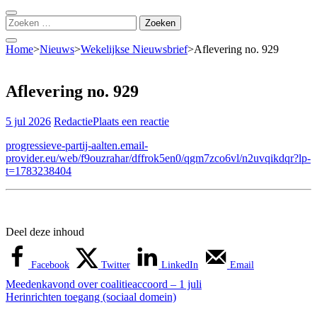
Zoeken
naar:
Home
>
Nieuws
>
Wekelijkse Nieuwsbrief
>
Aflevering no. 929
Aflevering no. 929
5 jul 2026
Redactie
Plaats een reactie
progressieve-partij-aalten.email-
provider.eu/web/f9ouzrahar/dffrok5en0/qgm7zco6vl/n2uvqikdqr?lp-
t=1783238404
Deel deze inhoud
Facebook
Twitter
LinkedIn
Email
Bericht
Meedenkavond over coalitieaccoord – 1 juli
Herinrichten toegang (sociaal domein)
navigatie