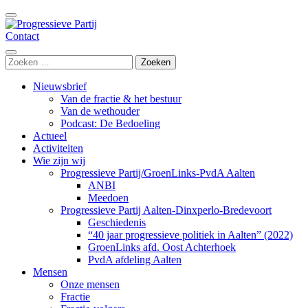
Ga
naar
inhoud
Contact
Progressieve Partij
(Druk
enter)
Zoeken
naar:
Nieuwsbrief
Van de fractie & het bestuur
Van de wethouder
Podcast: De Bedoeling
Actueel
Activiteiten
Wie zijn wij
Progressieve Partij/GroenLinks-PvdA Aalten
ANBI
Meedoen
Progressieve Partij Aalten-Dinxperlo-Bredevoort
Geschiedenis
“40 jaar progressieve politiek in Aalten” (2022)
GroenLinks afd. Oost Achterhoek
PvdA afdeling Aalten
Mensen
Onze mensen
Fractie