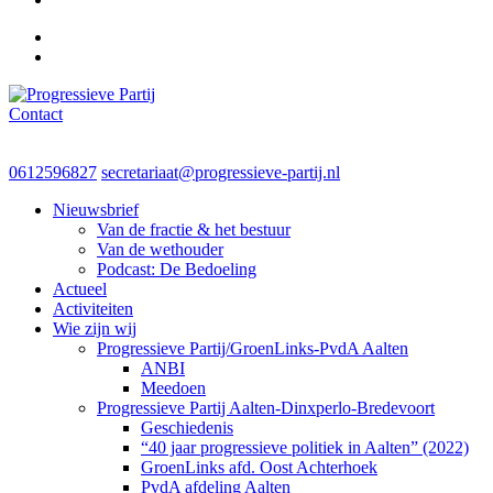
Contact
Progressieve Partij
0612596827
secretariaat@progressieve-partij.nl
Nieuwsbrief
Van de fractie & het bestuur
Van de wethouder
Podcast: De Bedoeling
Actueel
Activiteiten
Wie zijn wij
Progressieve Partij/GroenLinks-PvdA Aalten
ANBI
Meedoen
Progressieve Partij Aalten-Dinxperlo-Bredevoort
Geschiedenis
“40 jaar progressieve politiek in Aalten” (2022)
GroenLinks afd. Oost Achterhoek
PvdA afdeling Aalten