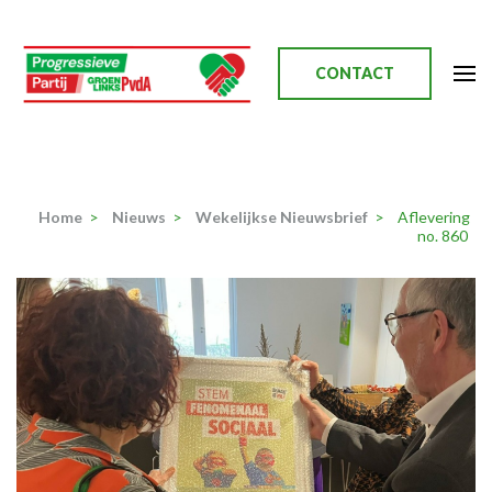
Ga
naar
inhoud
CONTACT
(Druk
enter)
Progressieve Partij
Home
>
Nieuws
>
Wekelijkse Nieuwsbrief
>
Aflevering
no. 860