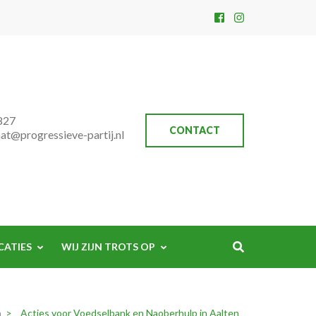
827
CONTACT
aat@progressieve-partij.nl
CATIES
WIJ ZIJN TROTS OP
a
>
Acties voor Voedselbank en Naoberhulp in Aalten