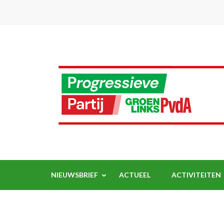
Ga
naar
inhoud
(Druk
enter)
NIEUWSBRIEF
ACTUEEL
ACTIVITEITEN