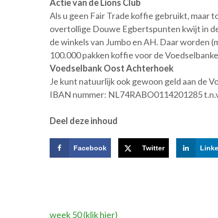
Actie van de Lions Club
Als u geen Fair Trade koffie gebruikt, maar 
overtollige Douwe Egbertspunten kwijt in de 
de winkels van Jumbo en AH. Daar worden (me
100.000 pakken koffie voor de Voedselbank
Voedselbank Oost Achterhoek
Je kunt natuurlijk ook gewoon geld aan de Vo
IBAN nummer: NL74RABO0114201285 t.n.v.
Deel deze inhoud
Facebook
Twitter
Link
Bericht
week 50 (klik hier)