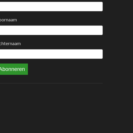
oornaam
chternaam
Abonneren