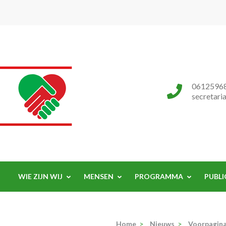
Progressieve Partij
0612596
secretari
WIE ZIJN WIJ
MENSEN
PROGRAMMA
PUBLI
Home
>
Nieuws
>
Voorpagin