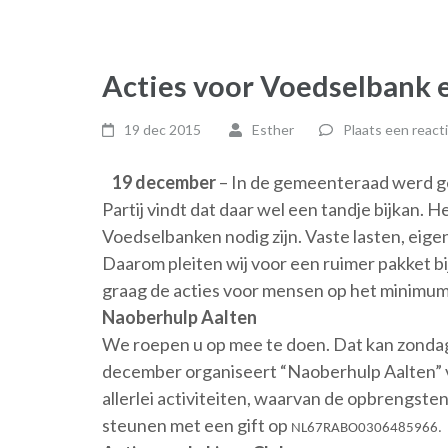
Acties voor Voedselbank 
19 dec 2015
Esther
Plaats een react
19 december
– In de gemeenteraad werd g
Partij vindt dat daar wel een tandje bijkan. Het 
Voedselbanken nodig zijn. Vaste lasten, eigen
Daarom pleiten wij voor een ruimer pakket
graag de acties voor mensen op het minimum
Naoberhulp Aalten
We roepen u op mee te doen. Dat kan zondag 
december organiseert “Naoberhulp Aalten” v
allerlei activiteiten, waarvan de opbrengste
steunen met een gift op
NL67RABO0306485966.