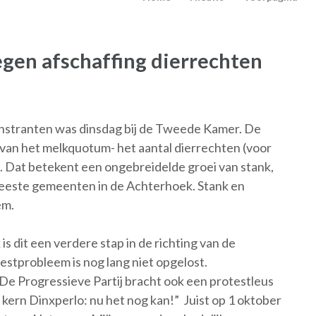
egen afschaffing dierrechten
nstranten was dinsdag bij de Tweede Kamer. De
g van het melkquotum- het aantal dierrechten (voor
n. Dat betekent een ongebreidelde groei van stank,
 meeste gemeenten in de Achterhoek. Stank en
em.
is dit een verdere stap in de richting van de
estprobleem is nog lang niet opgelost.
De Progressieve Partij bracht ook een protestleus
kern Dinxperlo: nu het nog kan!” Juist op 1 oktober