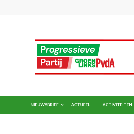
Ga
naar
inhoud
(Druk
enter)
NIEUWSBRIEF
ACTUEEL
ACTIVITEITEN