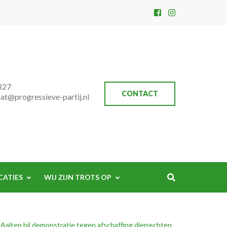
827
CONTACT
aat@progressieve-partij.nl
CATIES
WIJ ZIJN TROTS OP
Aalten bij demonstratie tegen afschaffing dierrechten