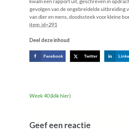
kwam een rapport uit, geschreven in opdrach
gevolgen van de ongebreidelde uitbreiding v
van dier en mens, doodssteek voor kleine boe
item_id=291
Deel deze inhoud
Facebook
Twitter
Link
Bericht
Week 40 (klik hier)
navigatie
Geef een reactie