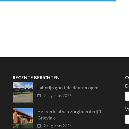
RECENTE BERICHTEN
O
E
Laborijn gooit de deuren open
2 augustus 2026
V
Het verhaal van zorgboerderij ’t
Grievink
2 augustus 2026