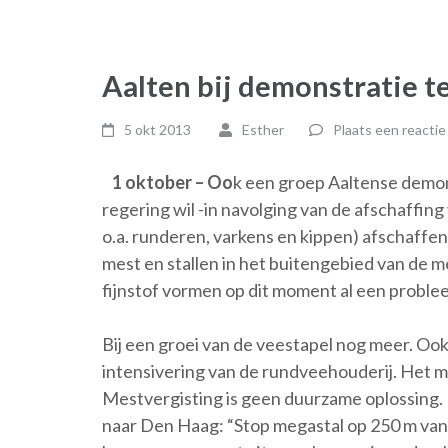
Aalten bij demonstratie t
5 okt 2013
Esther
Plaats een reactie
1 oktober – Oo
k een groep Aaltense demo
regering wil -in navolging van de afschaffin
o.a. runderen, varkens en kippen) afschaffe
mest en stallen in het buitengebied van de
fijnstof vormen op dit moment al een proble
Bij een groei van de veestapel nog meer. Ook 
intensivering van de rundveehouderij. Het m
Mestvergisting is geen duurzame oplossing. 
naar Den Haag: “Stop megastal op 250 m van 