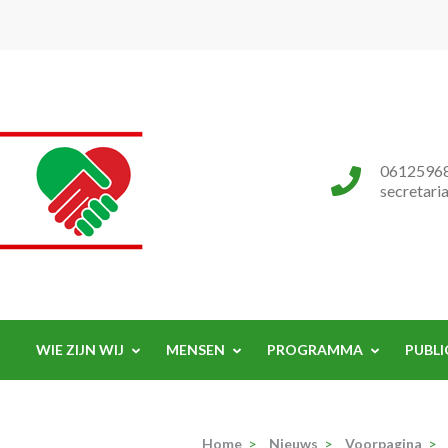
Progressieve Partij
0612596
secretari
WIE ZIJN WIJ
MENSEN
PROGRAMMA
PUBLI
Home
>
Nieuws
>
Voorpagina
>