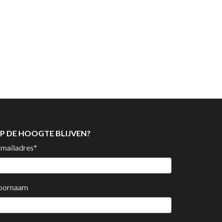
P DE HOOGTE BLIJVEN?
-mailadres
*
oornaam