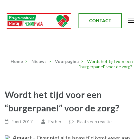
Ga
naar
inhoud
CONTACT
(Druk
enter)
Progressieve Partij
Home
>
Nieuws
>
Voorpagina
>
Wordt het tijd voor een
“burgerpanel” voor de zorg?
Wordt het tijd voor een
“burgerpanel” voor de zorg?
4 mrt 2017
Esther
Plaats een reactie
4 maart –
Over niet al te lange tijd komt weer aan