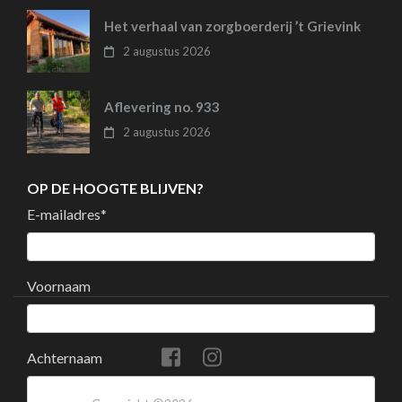
Het verhaal van zorgboerderij ’t Grievink
2 augustus 2026
Aflevering no. 933
2 augustus 2026
OP DE HOOGTE BLIJVEN?
E-mailadres
*
Voornaam
Achternaam