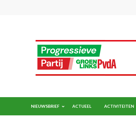
Ga
naar
inhoud
(Druk
enter)
NIEUWSBRIEF
ACTUEEL
ACTIVITEITEN