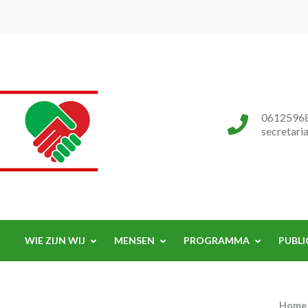
Progressieve Partij
0612596
secretari
WIE ZIJN WIJ
MENSEN
PROGRAMMA
PUBLI
Home