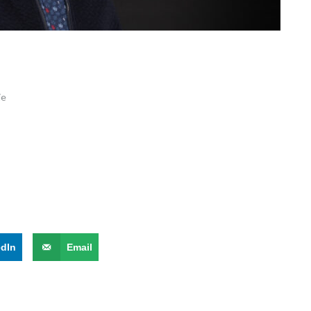
ie
edIn
Email