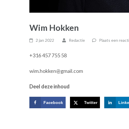
Wim Hokken
2 jan 2022
Redactie
Plaats een react
+316 457 755 58
wim.hokken@gmail.com
Deel deze inhoud
Facebook
Twitter
Link