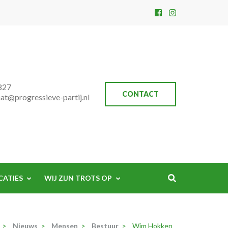
827
CONTACT
aat@progressieve-partij.nl
CATIES
WIJ ZIJN TROTS OP
>
Nieuws
>
Mensen
>
Bestuur
>
Wim Hokken