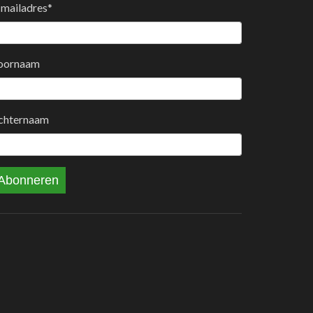
-mailadres
*
oornaam
chternaam
Abonneren