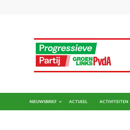
Ga
naar
inhoud
(Druk
enter)
NIEUWSBRIEF
ACTUEEL
ACTIVITEITEN