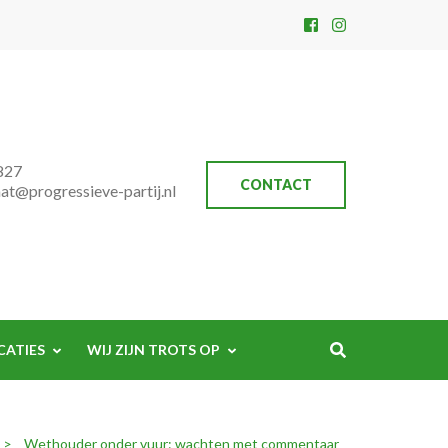
827
CONTACT
aat@progressieve-partij.nl
CATIES
WIJ ZIJN TROTS OP
>
Wethouder onder vuur: wachten met commentaar