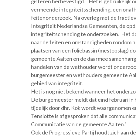
gisteren herbevestigd. Het is gebruikelijk om
vermeende integriteitsschending, een onafh
feitenonderzoek. Na overleg met de fracti
Integriteit Nederlandse Gemeenten, de opd
integriteitschending te onderzoeken. Het d
naar de feiten en omstandigheden rondom het
plaatsen van een foliebassin (mestopslag) 
gemeente Aalten en de daarmee samenhang
handelen van de wethouder wordt onderzocht 
burgemeester en wethouders gemeente Aalte
gebied van integriteit.
Het is nog niet bekend wanneer het onderz
De burgemeester meldt dat eind februari in h
tijdelijk door dhr. Kok wordt waargenomen en
Tenslotte is afgesproken dat alle communicat
Communicatie van de gemeente Aalten.”
Ook de Progressieve Partij houdt zich aan de