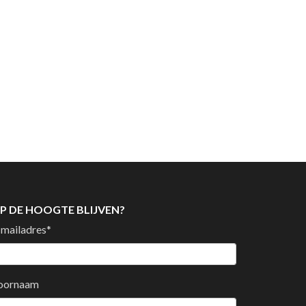
P DE HOOGTE BLIJVEN?
-mailadres
*
oornaam