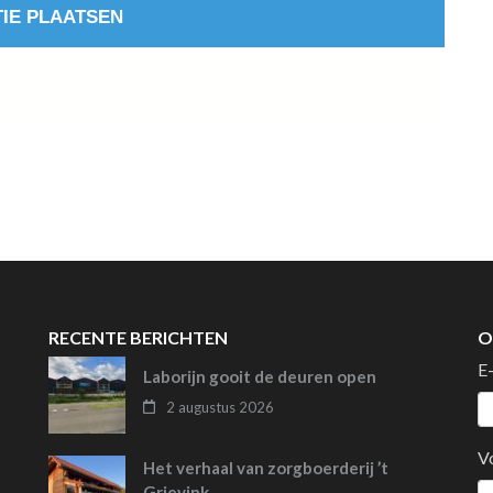
RECENTE BERICHTEN
O
E
Laborijn gooit de deuren open
2 augustus 2026
V
Het verhaal van zorgboerderij ’t
Grievink