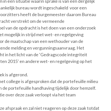
 in een situatie waarin sprake is van een dergelijk
ankelijk bureau wordt ingeschakeld voor een
evoorzitters heeft de burgemeester daarom Bureau
racht verstrekt om de vermeende
oel van de opdracht is het doen van een onderzoek
 mogelijk in strijd met wet- en regelgeving
door de maatschap van een wethouder van de
ende melding en vergunningsaanvraag. Het
in het licht van de ‘Gedragscode integriteit
n 2015’ en andere wet- en regelgeving op het
oek is afgerond.
et college is afgesproken dat de portefeuille milieu
 de portefeuille handhaving tijdelijk door hemzelf.
ie over deze zaak verloopt via het team
ze afspraak en zal niet reageren op deze zaak totdat