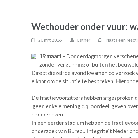
Wethouder onder vuur: 
20 mrt 2016
Esther
Plaats een react
19 maart –
Donderdagmorgen verschenen 
zonder vergunning of buiten het bouwbl
Direct diezelfde avond kwamen op verzoek van
elkaar om de situatie te bespreken. Hieronder
De fractievoorzitters hebben afgesproken da
geen enkele mening c.q. oordeel geven over 
onderzoeken.
In een eerder stadium hebben de fractievoor
onderzoek van Bureau Integriteit Nederlan