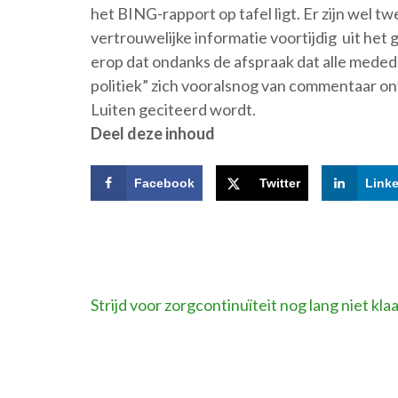
het BING-rapport op tafel ligt. Er zijn wel t
vertrouwelijke informatie voortijdig uit het
erop dat ondanks de afspraak dat alle meded
politiek” zich vooralsnog van commentaar on
Luiten geciteerd wordt.
Deel deze inhoud
Facebook
Twitter
Link
Bericht
Strijd voor zorgcontinuïteit nog lang niet kla
navigatie