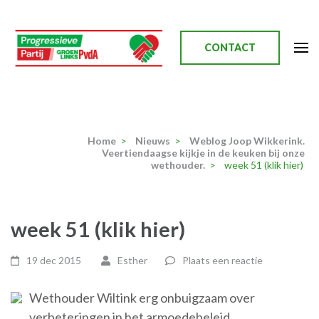
Ga
naar
inhoud
CONTACT
(Druk
enter)
Progressieve Partij
Home
>
Nieuws
>
Weblog Joop Wikkerink.
Veertiendaagse kijkje in de keuken bij onze
wethouder.
>
week 51 (klik hier)
week 51 (klik hier)
19 dec 2015
Esther
Plaats een reactie
Wethouder Wiltink erg onbuigzaam over
verbeteringen in het armoedebeleid.