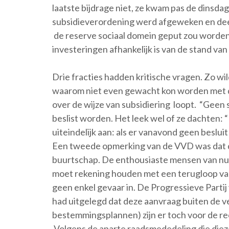
laatste bijdrage niet, ze kwam pas de dinsd
subsidieverordening werd afgeweken en deel
de reserve sociaal domein geput zou worden, 
investeringen afhankelijk is van de stand va
Drie fracties hadden kritische vragen. Zo w
waarom niet even gewacht kon worden met d
over de wijze van subsidiering loopt. “Geen 
beslist worden. Het leek wel of ze dachten:
uiteindelijk aan: als er vanavond geen beslu
Een tweede opmerking van de VVD was dat dit
buurtschap. De enthousiaste mensen van nu g
moet rekening houden met een terugloop van
geen enkel gevaar in. De Progressieve Partij
had uitgelegd dat deze aanvraag buiten de
bestemmingsplannen) zijn er toch voor de r
Volgens de aparte raadsmededeling die diez