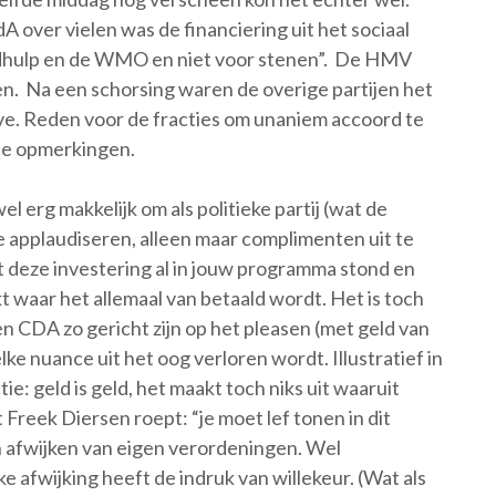
A over vielen was de financiering uit het sociaal
eugdhulp en de WMO en niet voor stenen”. De HMV
ren. Na een schorsing waren de overige partijen het
ve. Reden voor de fracties om unaniem accoord te
de opmerkingen.
wel erg makkelijk om als politieke partij (wat de
e applaudiseren, alleen maar complimenten uit te
at deze investering al in jouw programma stond en
t waar het allemaal van betaald wordt. Het is toch
n CDA zo gericht zijn op het pleasen (met geld van
e nuance uit het oog verloren wordt. Illustratief in
e: geld is geld, het maakt toch niks uit waaruit
 Freek Diersen roept: “je moet lef tonen in dit
an afwijken van eigen verordeningen. Wel
e afwijking heeft de indruk van willekeur. (Wat als