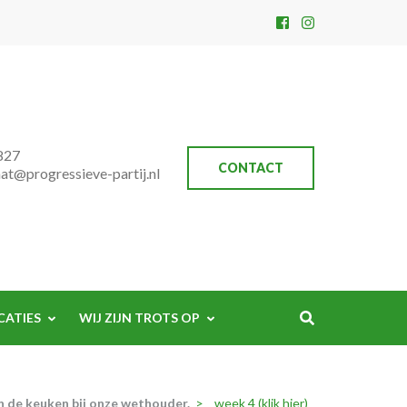
827
CONTACT
aat@progressieve-partij.nl
CATIES
WIJ ZIJN TROTS OP
n de keuken bij onze wethouder.
>
week 4 (klik hier)