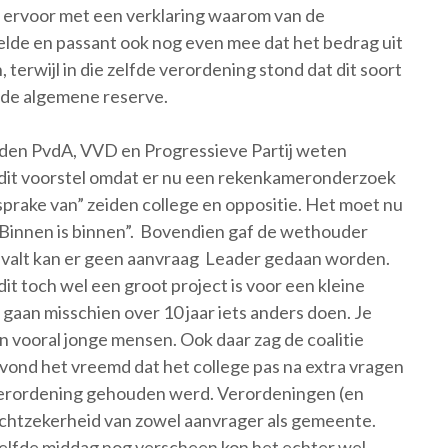
ag ervoor met een verklaring waarom van de
de en passant ook nog even mee dat het bedrag uit
terwijl in die zelfde verordening stond dat dit soort
n de algemene reserve.
ilden PvdA, VVD en Progressieve Partij weten
it voorstel omdat er nu een rekenkameronderzoek
sprake van” zeiden college en oppositie. Het moet nu
 “Binnen is binnen”. Bovendien gaf de wethouder
it valt kan er geen aanvraag Leader gedaan worden.
 toch wel een groot project is voor een kleine
aan misschien over 10 jaar iets anders doen. Je
 vooral jonge mensen. Ook daar zag de coalitie
 vond het vreemd dat het college pas na extra vragen
 verordening gehouden werd. Verordeningen (en
echtzekerheid van zowel aanvrager als gemeente.
elfde middag nog verscheen kon het echter wel.