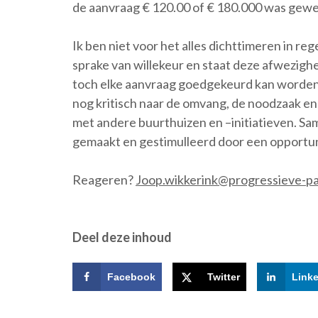
de aanvraag € 120.00 of € 180.000 was gewe
Ik ben niet voor het alles dichttimeren in reg
sprake van willekeur en staat deze afwezigh
toch elke aanvraag goedgekeurd kan worden 
nog kritisch naar de omvang, de noodzaak en
met andere buurthuizen en –initiatieven. Sam
gemaakt en gestimulleerd door een opportunis
Reageren?
Joop.wikkerink@progressieve-par
Deel deze inhoud
Facebook
Twitter
Link