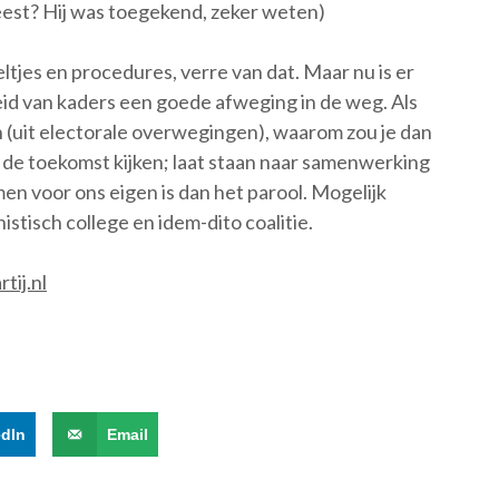
est? Hij was toegekend, zeker weten)
eltjes en procedures, verre van dat. Maar nu is er
eid van kaders een goede afweging in de weg. Als
(uit electorale overwegingen), waarom zou je dan
 de toekomst kijken; laat staan naar samenwerking
en voor ons eigen is dan het parool. Mogelijk
tisch college en idem-dito coalitie.
tij.nl
edIn
Email