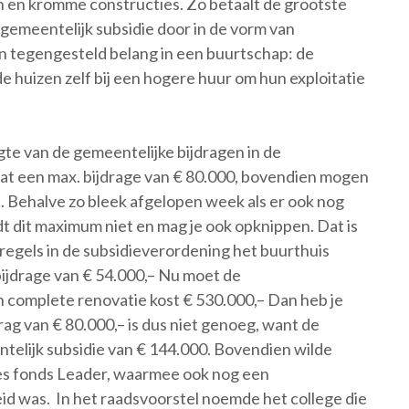
men en kromme constructies. Zo betaalt de grootste
 gemeentelijk subsidie door in de vorm van
en tegengesteld belang in een buurtschap: de
de huizen zelf bij een hogere huur om hun exploitatie
gte van de gemeentelijke bijdragen in de
aat een max. bijdrage van € 80.000, bovendien mogen
. Behalve zo bleek afgelopen week als er ook nog
dt dit maximum niet en mag je ook opknippen. Dat is
 regels in de subsidieverordening het buurthuis
ijdrage van € 54.000,– Nu moet de
 complete renovatie kost € 530.000,– Dan heb je
ag van € 80.000,– is dus niet genoeg, want de
telijk subsidie van € 144.000. Bovendien wilde
es fonds Leader, waarmee ook nog een
id was. In het raadsvoorstel noemde het college die