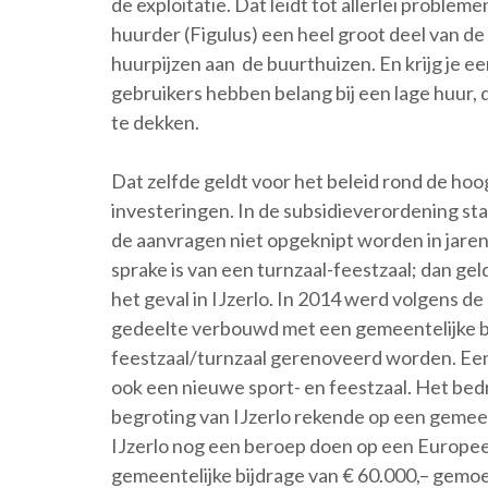
de exploitatie. Dat leidt tot allerlei proble
huurder (Figulus) een heel groot deel van de
huurpijzen aan de buurthuizen. En krijg je e
gebruikers hebben belang bij een lage huur, 
te dekken.
Dat zelfde geldt voor het beleid rond de hoo
investeringen. In de subsidieverordening st
de aanvragen niet opgeknipt worden in jaren
sprake is van een turnzaal-feestzaal; dan gel
het geval in IJzerlo. In 2014 werd volgens de
gedeelte verbouwd met een gemeentelijke b
feestzaal/turnzaal gerenoveerd worden. Een
ook een nieuwe sport- en feestzaal. Het bedr
begroting van IJzerlo rekende op een gemeen
IJzerlo nog een beroep doen op een Europe
gemeentelijke bijdrage van € 60.000,– gemoe