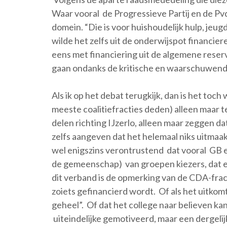
Waar vooral de Progressieve Partij en de Pvd
domein. “Die is voor huishoudelijk hulp, j
wilde het zelfs uit de onderwijspot financie
eens met financiering uit de algemene reser
gaan ondanks de kritische en waarschuwen
Als ik op het debat terugkijk, dan is het toch 
meeste coalitiefracties deden) alleen maar t
delen richting IJzerlo, alleen maar zeggen d
zelfs aangeven dat het helemaal niks uitmaak
wel enigszins verontrustend dat vooral GB e
de gemeenschap) van groepen kiezers, dat elk
dit verband is de opmerking van de CDA-fracti
zoiets gefinancierd wordt. Of als het uitkomt
geheel”. Of dat het college naar believen k
uiteindelijke gemotiveerd, maar een dergelijk