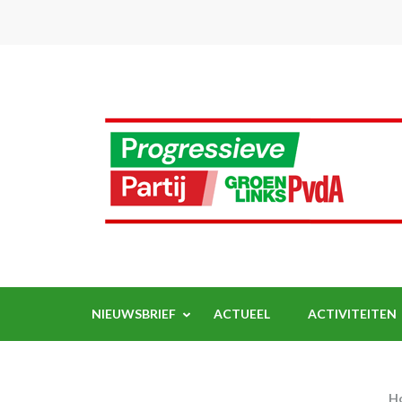
Ga
naar
inhoud
(Druk
enter)
NIEUWSBRIEF
ACTUEEL
ACTIVITEITEN
H