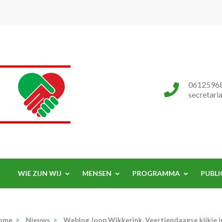
Progressieve Partij
0612596
secretari
WIE ZIJN WIJ
MENSEN
PROGRAMMA
PUBLI
ome
>
Nieuws
>
Weblog Joop Wikkerink. Veertiendaagse kijkje i