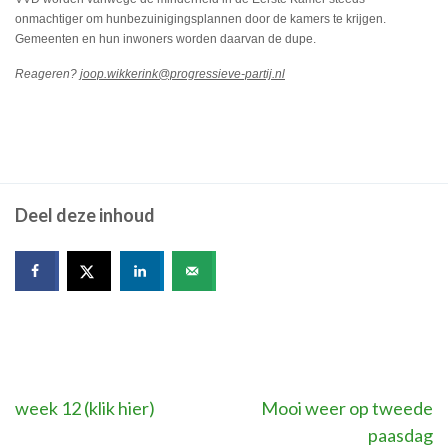
onmachtiger om hunbezuinigingsplannen door de kamers te krijgen.
Gemeenten en hun inwoners worden daarvan de dupe.
Reageren?
joop.wikkerink@progressieve-partij.nl
Deel deze inhoud
Bericht
week 12 (klik hier)
Mooi weer op tweede
paasdag