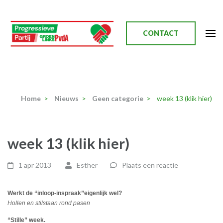
Ga
naar
inhoud
CONTACT
(Druk
enter)
Progressieve Partij
Home
>
Nieuws
>
Geen categorie
>
week 13 (klik hier)
week 13 (klik hier)
1 apr 2013
Esther
Plaats een reactie
Werkt de “inloop-inspraak”eigenlijk wel?
Hollen en stilstaan rond pasen
“Stille” week.