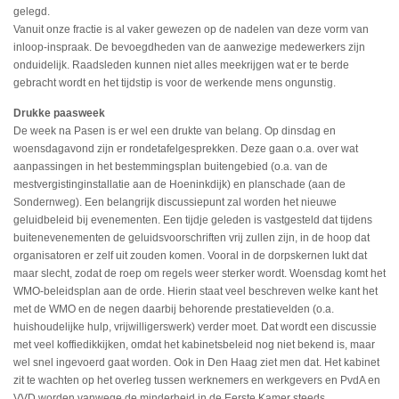
gelegd.
Vanuit onze fractie is al vaker gewezen op de nadelen van deze vorm van
inloop-inspraak. De bevoegdheden van de aanwezige medewerkers zijn
onduidelijk. Raadsleden kunnen niet alles meekrijgen wat er te berde
gebracht wordt en het tijdstip is voor de werkende mens ongunstig.
Drukke paasweek
De week na Pasen is er wel een drukte van belang. Op dinsdag en
woensdagavond zijn er rondetafelgesprekken. Deze gaan o.a. over wat
aanpassingen in het bestemmingsplan buitengebied (o.a. van de
mestvergistinginstallatie aan de Hoeninkdijk) en planschade (aan de
Sondernweg). Een belangrijk discussiepunt zal worden het nieuwe
geluidbeleid bij evenementen. Een tijdje geleden is vastgesteld dat tijdens
buitenevenementen de geluidsvoorschriften vrij zullen zijn, in de hoop dat
organisatoren er zelf uit zouden komen. Vooral in de dorpskernen lukt dat
maar slecht, zodat de roep om regels weer sterker wordt. Woensdag komt het
WMO-beleidsplan aan de orde. Hierin staat veel beschreven welke kant het
met de WMO en de negen daarbij behorende prestatievelden (o.a.
huishoudelijke hulp, vrijwilligerswerk) verder moet. Dat wordt een discussie
met veel koffiedikkijken, omdat het kabinetsbeleid nog niet bekend is, maar
wel snel ingevoerd gaat worden. Ook in Den Haag ziet men dat. Het kabinet
zit te wachten op het overleg tussen werknemers en werkgevers en PvdA en
VVD worden vanwege de minderheid in de Eerste Kamer steeds