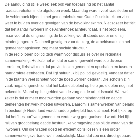
De aanduiding stille week leek ook van toepassing op het aantal
raadsactiviteiten in de afgelopen week. Maandag waren veel raadsleden uit
de Achterhoek bijeen in het gemeentehuis van Oude IJsselstreek om zich
weer te buigen over de gevolgen van de bevolkingskrimp. Niet zozeer het feit
dat het aantal inwoners in de Achterhoek achteruitgaat, is het probleem,
maar vooral de ontgroening: de bevolking wordt steeds ouder en er zijn
minder jongeren. Dat heeft gevolgen voor de zorg, de arbeidsmarkt en het
gemeenschapsleven, zeg maar sociale structuur.
In de regio lopen politici zich warm voor discussies over de regionale
samenwerking. Het kabinet wil dat er samengewerkt wordt op diverse
terreinen, liefst wil men dat provincies en gemeenten opschalen en fuseren
naar grotere eenheden. Dat ligt natuurlijk bij politici gevoelig. Vandaar dat er
in de kranten veel schoten voor de boeg worden gedaan. Die schoten zijn
vaak nogal ongericht omdat het kabinetsbeleid op hele grote delen nog niet
bekend is. Vooral op het gebied van de zorg en de arbeidsmarkt. Wat wel
zeker is dat er meer moet worden gedaan voor minder geld en dat de
gemeenten het werk moeten uitvoeren. Daarom is samenwerken van belang.
In bestuurlijk Nederland wordt hardop getwijfeld hoe dat moet. Het lijkt erop
dat het “bestuur” van gemeenten verder weg georganiseerd wordt. Het lijkt
mij van groot belang dat de bestuurlijke vormgeving pas bij de vraag van de
inwoners. Om die vragen goed en efficiënt op te lossen is een groter
samenwerkingsverband wel noodzakelijk. Maar dat zou m.i. direct gepaard