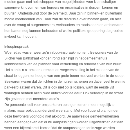
moeten gaan met het scheppen van mogelijkheden voor kleinschaliger
samenwerkingvormen van burgers en organisaties in dorpen, kernen en
buurten. Ondersteund door de overheid. Daar zijn in binnen- en buitenland
mooie voorbeelden van. Daar zou de discussie over moeten gaan, en niet
over de vraag of burgemeesters, wethouders en raadsleden en ambtenaren
hun banen nog kunnen behouden of welke politieke groepering de grootste
invloed kan houden.
Inloopinspraak
Woensdag was er weer zo’n inloop-inspraak-moment. Bewoners van de
Slicher van Bathstraat konden rond etenstijd in het gemeentehuis
kennisnemen van de plannen voor verbetering en renovatie van hun buurt.
Het plan is o.a. om een drempel en wegversmalling in het midden van de
straat te leggen, ter hoogte van een grote boom met veel wortels in de stoep.
Bezwaren waren dat de lichten in de huizen schenen en dat er veel te weinig
parkeerplaatsen waren. Dit is ook niet op te lossen, want de eerste vijf
woningen hebben allen twee auto’s voor de deur. Ook verderop in de straat
zijn gezinnen met meerdere auto’s.
De gemeente stelt voor om parkeren op eigen terrein meer mogelijk te
maken, maar ook dat ondervindt weerstand. Met voorliggend plan gingen
deze bewoners voorlopig niet akkoord. De aanwezige gemeentemensen
hebben aangegeven dat er nu aanpassingen worden uitgewerkt en dat dan
weer een bijeenkomst komt of dat de aanpassingen ter inzage worden