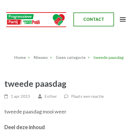
Ga
naar
inhoud
CONTACT
(Druk
enter)
Progressieve Partij
Home
>
Nieuws
>
Geen categorie
>
tweede paasdag
tweede paasdag
1 apr 2013
Esther
Plaats een reactie
tweede paasdag mooi weer
Deel deze inhoud