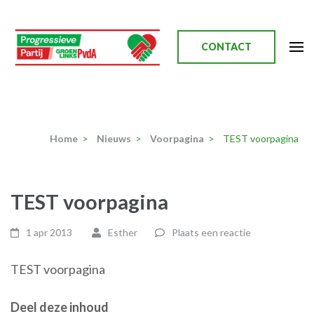
Ga
naar
inhoud
CONTACT
(Druk
enter)
Progressieve Partij
Home
>
Nieuws
>
Voorpagina
>
TEST voorpagina
TEST voorpagina
1 apr 2013
Esther
Plaats een reactie
TEST voorpagina
Deel deze inhoud