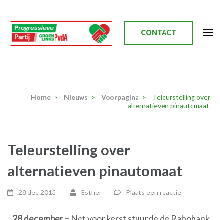
Ga
naar
inhoud
CONTACT
(Druk
enter)
Progressieve Partij
Home
>
Nieuws
>
Voorpagina
>
Teleurstelling over
alternatieven pinautomaat
Teleurstelling over
alternatieven pinautomaat
28 dec 2013
Esther
Plaats een reactie
28 december –
Net voor kerst stuurde de Rabobank