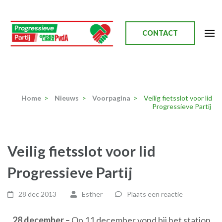
Ga
naar
inhoud
CONTACT
(Druk
enter)
Progressieve Partij
Home
>
Nieuws
>
Voorpagina
>
Veilig fietsslot voor lid
Progressieve Partij
Veilig fietsslot voor lid
Progressieve Partij
28 dec 2013
Esther
Plaats een reactie
28 december –
Op 11 december vond bij het station