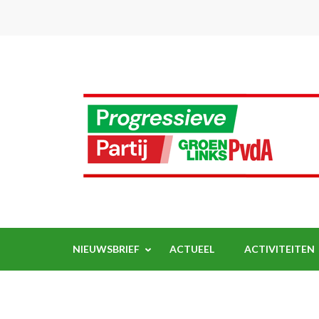
Ga
naar
inhoud
(Druk
enter)
NIEUWSBRIEF
ACTUEEL
ACTIVITEITEN