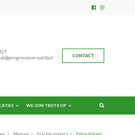
827
CONTACT
aat@progressieve-partij.nl
CATIES
WIJ ZIJN TROTS OP
uws
>
Mensen
>
Fractie-volgers
>
Petra Hoezen