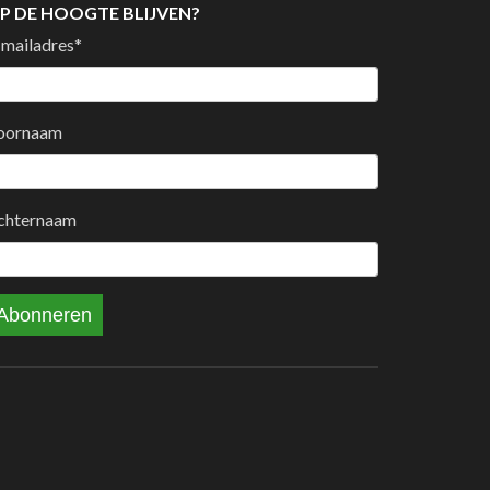
P DE HOOGTE BLIJVEN?
-mailadres
*
oornaam
chternaam
Abonneren