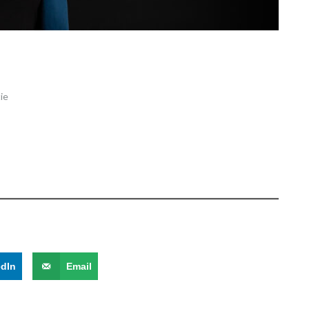
ie
edIn
Email