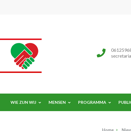
Progressieve Partij
0612596
secretari
WIE ZIJN WIJ
MENSEN
PROGRAMMA
PUBLI
Home
>
Nie