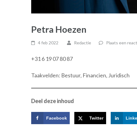
Petra Hoezen
4 feb 2022
Redactie
Plaats een react
+31 6 19 07 80 87
Taakvelden: Bestuur, Financien, Juridisch
Deel deze inhoud
Facebook
Twitter
Link