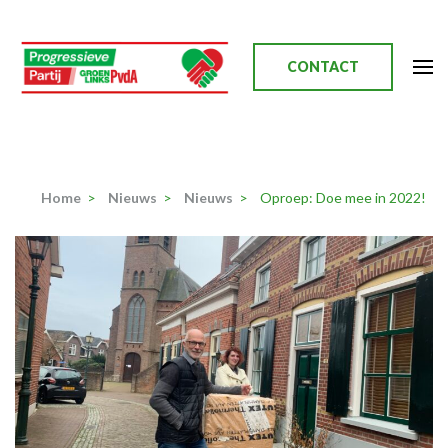
Ga
naar
inhoud
CONTACT
(Druk
enter)
Progressieve Partij
Home
>
Nieuws
>
Nieuws
>
Oproep: Doe mee in 2022!