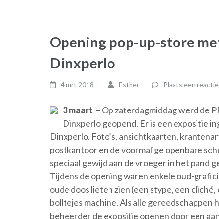
Opening pop-up-store met
Dinxperlo
4 mrt 2018
Esther
Plaats een reactie
3 maart
– Op zaterdagmiddag werd de PP
Dinxperlo geopend. Er is een expositie in
Dinxperlo. Foto’s, ansichtkaarten, krantena
postkantoor en de voormalige openbare scho
speciaal gewijd aan de vroeger in het pand g
Tijdens de opening waren enkele oud-grafic
oude doos lieten zien (een stype, een clich
bolltejes machine. Als alle gereedschappen h
beheerder de expositie openen door een aank