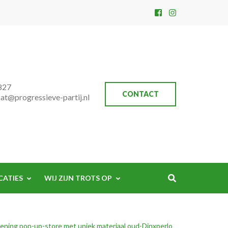
827
CONTACT
aat@progressieve-partij.nl
CATIES
WIJ ZIJN TROTS OP
ning pop-up-store met uniek materiaal oud-Dinxperlo