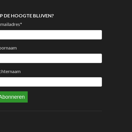
P DE HOOGTE BLIJVEN?
-mailadres
*
oornaam
chternaam
Abonneren