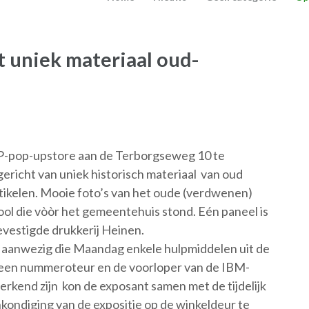
 uniek materiaal oud-
-pop-upstore aan de Terborgseweg 10 te
gericht van uniek historisch materiaal van oud
rtikelen. Mooie foto’s van het oude (verdwenen)
ol die vòòr het gemeentehuis stond. Eén paneel is
evestigde drukkerij Heinen.
i aanwezig die Maandag enkele hulpmiddelen uit de
é, een nummeroteur en de voorloper van de IBM-
erkend zijn kon de exposant samen met de tijdelijk
ondiging van de expositie op de winkeldeur te