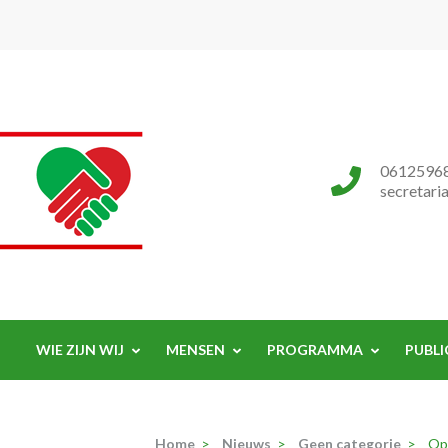
Progressieve Partij
0612596
secretari
WIE ZIJN WIJ
MENSEN
PROGRAMMA
PUBLI
Home
>
Nieuws
>
Geen categorie
>
Ope