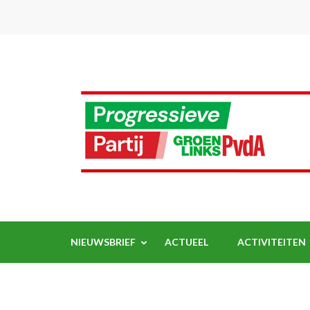
Ga
naar
inhoud
(Druk
enter)
NIEUWSBRIEF
ACTUEEL
ACTIVITEITEN